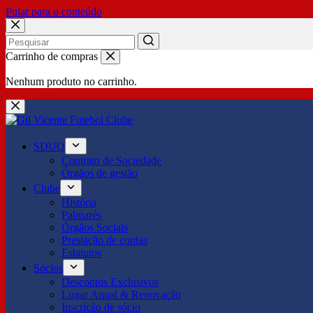
Pular para o conteúdo
No
Carrinho de compras
results
Nenhum produto no carrinho.
SDUQ
Contrato de Sociedade
Órgãos de gestão
Clube
História
Palmarés
Órgãos Sociais
Prestação de contas
Estatutos
Sócios
Descontos Exclusivos
Lugar Anual & Renovação
Inscrição de sócio