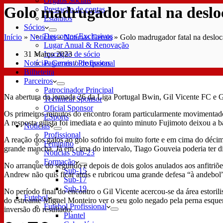
Órgãos Sociais
Golo madrugador fatal na deslo
Prestação de contas
Estatutos
Sócios
Descontos Exclusivos
Início
»
Notícias
»
Notícias Gerais
»
Golo madrugador fatal na deslo
Lugar Anual & Renovação
31 Março 2023
Inscrição de sócio
Notícias Gerais
/
Profissional
Pagamento de quotas
Bilheteira
Parceiros
Patrocinador Principal
Na abertura da jornada 26 da Liga Portugal Bwin, Gil Vicente FC e G
Technical Sponsor
Oficial Sponsor
Os primeiros minutos do encontro foram particularmente movimentados
ESports
A resposta gilista foi imediata e ao quinto minuto Fujimoto deixou a 
Notícias
Profissional
A reação dos galos ao golo sofrido foi muito forte e em cima do dé
Feminino
grande mancha. Já em cima do intervalo, Tiago Gouveia poderia ter di
Notícias Sub-23
Formação
No arranque do segundo e depois de dois golos anulados aos anfitriõe
Sub-15
Andrew não quis ficar atrás e rubricou uma grande defesa “à andebol
Sub-17
Sub-19
No período final do encontro o Gil Vicente acercou-se da área estori
Futebol
do estreante Miguel Monteiro ver o seu golo negado pela perna esquer
Futebol Profissional
inversão do resultado.
Plantel