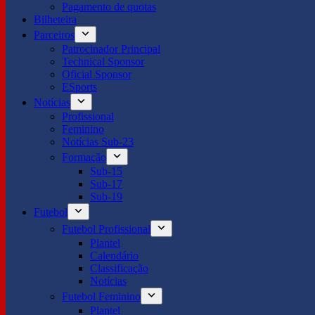
Pagamento de quotas
Bilheteira
Parceiros
Patrocinador Principal
Technical Sponsor
Oficial Sponsor
ESports
Notícias
Profissional
Feminino
Notícias Sub-23
Formação
Sub-15
Sub-17
Sub-19
Futebol
Futebol Profissional
Plantel
Calendário
Classificação
Notícias
Futebol Feminino
Plantel