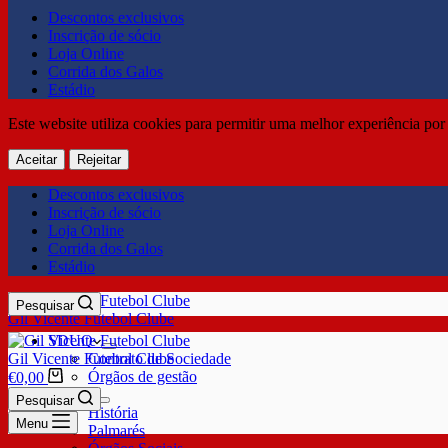
Descontos exclusivos
Inscrição de sócio
Loja Online
Corrida dos Galos
Estádio
Este website utiliza cookies para permitir uma melhor experiência por 
Aceitar
Rejeitar
Descontos exclusivos
Inscrição de sócio
Loja Online
Corrida dos Galos
Estádio
Pesquisar
Gil Vicente Futebol Clube
SDUQ
Gil Vicente Futebol Clube
Contrato de Sociedade
Órgãos de gestão
€
0,00
Clube
Pesquisar
História
Menu
Palmarés