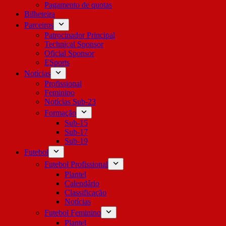
Pagamento de quotas
Bilheteira
Parceiros
Patrocinador Principal
Technical Sponsor
Oficial Sponsor
ESports
Notícias
Profissional
Feminino
Notícias Sub-23
Formação
Sub-15
Sub-17
Sub-19
Futebol
Futebol Profissional
Plantel
Calendário
Classificação
Notícias
Futebol Feminino
Plantel