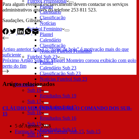
Futebol Profissional
Para algum eventual esclarecimento devem contactar os serviços
Plantel
administrativos através do telefone 253 811 523.
Calendário
Classificação
Saudações, Gilistas!
Notícias
Futebol Feminino
Plantel
Calendário
Classificação
Artigo
anterior
Sub-17: “fome de bola” é motivação mais do que
Notícias Futebol Feminino
suficiente
Futebol Sub 23
Próximo
Artigo
Sub-19: Miguel Monteiro coroou exibição com golo
Plantel
perto do fim
Calendário Sub 23
Classificação Sub 23
Notícias Futebol Sub 23
Artigos relacionados
Formação
Sub 19
Resultados Sub 19
Sub 17
Resultados Sub 17
CLÁUDIO MIRANDA ASSUME O COMANDO DOS SUB-
Sub 16
15
Resultados Sub 16
Sub 15
5 de Agosto, 2026
Resultados Sub 15
Formação
,
Notícias Gerais
,
Sub-15
,
Sub-15
Sub 14