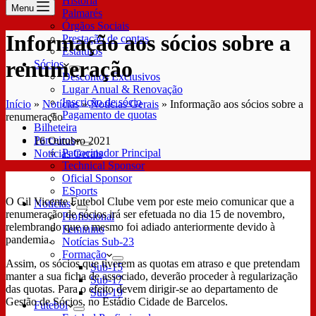
História
Menu
Palmarés
Órgãos Sociais
Informação aos sócios sobre a
Prestação de contas
Estatutos
renumeração
Sócios
Descontos Exclusivos
Lugar Anual & Renovação
Inscrição de sócio
Início
»
Notícias
»
Notícias Gerais
»
Informação aos sócios sobre a
Pagamento de quotas
renumeração
Bilheteira
Parceiros
16 Outubro 2021
Patrocinador Principal
Notícias Gerais
Technical Sponsor
Oficial Sponsor
ESports
O Gil Vicente Futebol Clube vem por este meio comunicar que a
Notícias
renumeração de sócios irá ser efetuada no dia 15 de novembro,
Profissional
relembrando que o mesmo foi adiado anteriormente devido à
Feminino
pandemia.
Notícias Sub-23
Formação
Assim, os sócios que tiverem as quotas em atraso e que pretendam
Sub-15
manter a sua ficha de associado, deverão proceder à regularização
Sub-17
das quotas. Para o efeito devem dirigir-se ao departamento de
Sub-19
Gestão de Sócios, no Estádio Cidade de Barcelos.
Futebol