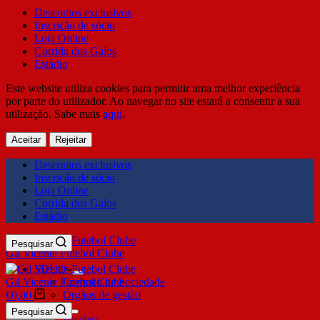
Descontos exclusivos
Inscrição de sócio
Loja Online
Corrida dos Galos
Estádio
Este website utiliza cookies para permitir uma melhor experiência
por parte do utilizador. Ao navegar no site estará a consentir a sua
utilização. Sabe mais
aqui
.
Aceitar
Rejeitar
Descontos exclusivos
Inscrição de sócio
Loja Online
Corrida dos Galos
Estádio
Pesquisar
Gil Vicente Futebol Clube
SDUQ
Gil Vicente Futebol Clube
Contrato de Sociedade
Órgãos de gestão
€
0,00
Clube
Pesquisar