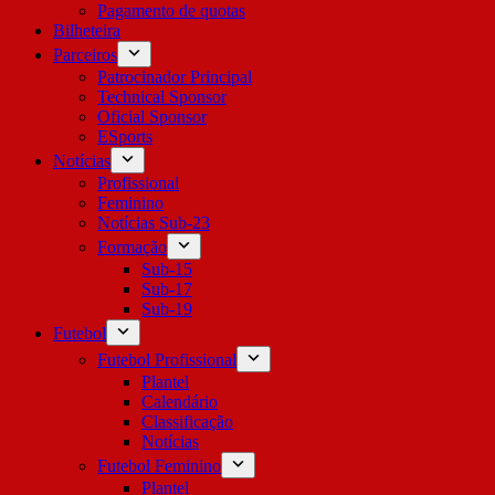
Pagamento de quotas
Bilheteira
Parceiros
Patrocinador Principal
Technical Sponsor
Oficial Sponsor
ESports
Notícias
Profissional
Feminino
Notícias Sub-23
Formação
Sub-15
Sub-17
Sub-19
Futebol
Futebol Profissional
Plantel
Calendário
Classificação
Notícias
Futebol Feminino
Plantel