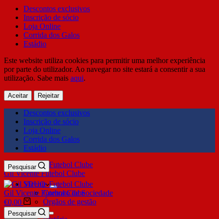
Descontos exclusivos
Inscrição de sócio
Loja Online
Corrida dos Galos
Estádio
Este website utiliza cookies para permitir uma melhor experiência
por parte do utilizador. Ao navegar no site estará a consentir a sua
utilização. Sabe mais
aqui
.
Aceitar
Rejeitar
Descontos exclusivos
Inscrição de sócio
Loja Online
Corrida dos Galos
Estádio
Pesquisar
Gil Vicente Futebol Clube
SDUQ
Gil Vicente Futebol Clube
Contrato de Sociedade
Órgãos de gestão
€
0,00
Clube
Pesquisar