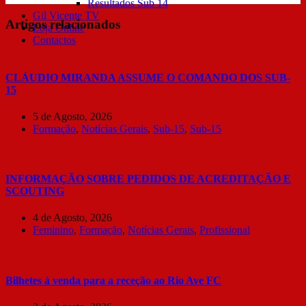
Resultados Sub 14
Gil Vicente TV
Artigos relacionados
Loja Online
Contactos
CLÁUDIO MIRANDA ASSUME O COMANDO DOS SUB-
15
5 de Agosto, 2026
Formação
,
Notícias Gerais
,
Sub-15
,
Sub-15
INFORMAÇÃO SOBRE PEDIDOS DE ACREDITAÇÃO E
SCOUTING
4 de Agosto, 2026
Feminino
,
Formação
,
Notícias Gerais
,
Profissional
Bilhetes à venda para a receção ao Rio Ave FC