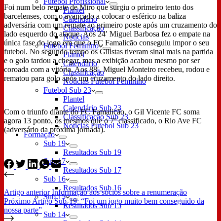
Futebol Profissional
Foi num belo remate de Miro que surgiu o primeiro tento dos
Plantel
barcelenses, com o avançado a colocar o esférico na baliza
Calendário
adversária com um remate ao primeiro poste após um cruzamento do
Classificação
lado esquerdo do ataque. Aos 24′ Miguel Barbosa fez o empate na
Notícias
única fase do jogo em que o FC Famalicão conseguiu impor o seu
Futebol Feminino
futebol. No segundo tempo os Gilistas tiveram sinal mais na partida
Plantel
e o golo tardou a chegar, mas a exibição acabou mesmo por ser
Calendário
coroada com a vitória. Aos 88′, Miguel Monteiro recebeu, rodou e
Classificação
rematou para golo após um cruzamento do lado direito.
Notícias Futebol Feminino
Futebol Sub 23
Plantel
Calendário Sub 23
Com o triunfo diante do FC Famalicão, o Gil Vicente FC soma
Classificação Sub 23
agora 13 ponto, os mesmos que o 7º classificado, o Rio Ave FC
Notícias Futebol Sub 23
(adversário da próxima jornada).
Formação
Sub 19
Resultados Sub 19
Sub 17
Resultados Sub 17
Sub 16
Resultados Sub 16
Artigo
anterior
Informação aos sócios sobre a renumeração
Sub 15
Próximo
Artigo
Sub-19: “Foi um jogo muito bem conseguido da
Resultados Sub 15
nossa parte”
Sub 14