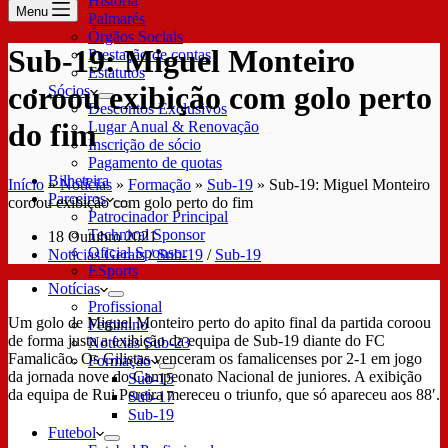
História
Menu
Palmarés
Órgãos Sociais
Sub-19: Miguel Monteiro
Prestação de contas
Estatutos
coroou exibição com golo perto
Sócios
Descontos Exclusivos
do fim
Lugar Anual & Renovação
Inscrição de sócio
Pagamento de quotas
Bilheteira
Início
»
Notícias
»
Formação
»
Sub-19
»
Sub-19: Miguel Monteiro
Parceiros
coroou exibição com golo perto do fim
Patrocinador Principal
Technical Sponsor
18 Outubro 2021
Oficial Sponsor
Notícias Gerais
/
Sub-19
/
Sub-19
ESports
Notícias
Profissional
Um golo de Miguel Monteiro perto do apito final da partida coroou
Feminino
de forma justa a exibição da equipa de Sub-19 diante do FC
Notícias Sub-23
Famalicão. Os Gilistas venceram os famalicenses por 2-1 em jogo
Formação
da jornada nove do Campeonato Nacional de juniores. A exibição
Sub-15
da equipa de Rui Pereira mereceu o triunfo, que só apareceu aos 88′.
Sub-17
Sub-19
Futebol