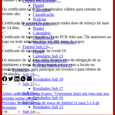
Futebol Profissional
Plantel
Os certificados COVID considerados válidos para entrada no
Calendário
recinto são:
Classificação
Notícias
Certificado de vacinação para quem tenha dose de reforço há mais
Futebol Feminino
de 14 dias;
Plantel
✅
Calendário
Certificado de teste negativo (Teste PCR feito nas 72h anteriores ao
Classificação
jogo ou teste antigénio feito até 48h antes do jogo);
Notícias Futebol Feminino
✅
Futebol Sub 23
Certificado de recuperação da covid-19.
Plantel
Calendário Sub 23
Os menores de 12 anos estão dispensados da obrigação de se
Classificação Sub 23
sujeitarem a testes de despistagem para acesso a locais ou
Notícias Futebol Sub 23
estabelecimentos, para participar em eventos e para efeitos de
Formação
circulação.
Sub 19
Resultados Sub 19
Sub 17
Resultados Sub 17
Sub 16
Artigo
anterior
Ricardo Soares: “Queremos fazer um jogo que nos
Resultados Sub 16
permita somar pontos”
Sub 15
Próximo
Artigo
Agenda de jogos de futebol 11 para 5 e 6 de
Resultados Sub 15
fevereiro
Sub 14