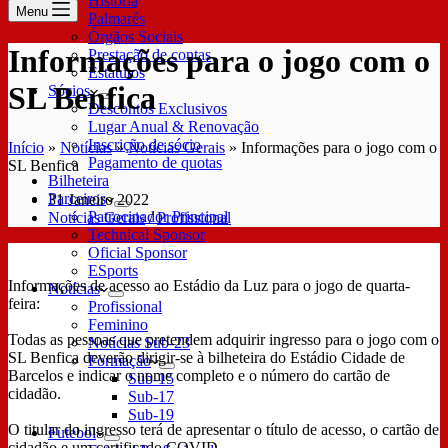
História
Menu
Palmarés
Órgãos Sociais
Informações para o jogo com o
Prestação de contas
Estatutos
SL Benfica
Sócios
Descontos Exclusivos
Lugar Anual & Renovação
Inscrição de sócio
Início
»
Notícias
»
Notícias Gerais
»
Informações para o jogo com o
Pagamento de quotas
SL Benfica
Bilheteira
Parceiros
31 Janeiro 2022
Patrocinador Principal
Notícias Gerais
/
Profissional
Technical Sponsor
Oficial Sponsor
ESports
Informações de acesso ao Estádio da Luz para o jogo de quarta-
Notícias
feira:
Profissional
Feminino
Todas as pessoas que pretendem adquirir ingresso para o jogo com o
Notícias Sub-23
SL Benfica deverão dirigir-se à bilheteira do Estádio Cidade de
Formação
Barcelos e indicar o nome completo e o número do cartão de
Sub-15
cidadão.
Sub-17
Sub-19
O titular do ingresso terá de apresentar o título de acesso, o cartão de
Futebol
cidadão e um certificado COVID.