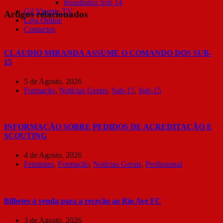
Resultados Sub 14
Gil Vicente TV
Artigos relacionados
Loja Online
Contactos
CLÁUDIO MIRANDA ASSUME O COMANDO DOS SUB-
15
5 de Agosto, 2026
Formação
,
Notícias Gerais
,
Sub-15
,
Sub-15
INFORMAÇÃO SOBRE PEDIDOS DE ACREDITAÇÃO E
SCOUTING
4 de Agosto, 2026
Feminino
,
Formação
,
Notícias Gerais
,
Profissional
Bilhetes à venda para a receção ao Rio Ave FC
3 de Agosto, 2026