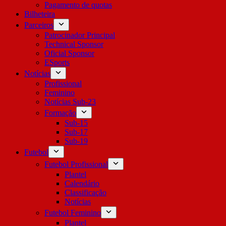
Pagamento de quotas
Bilheteira
Parceiros
Patrocinador Principal
Technical Sponsor
Oficial Sponsor
ESports
Notícias
Profissional
Feminino
Notícias Sub-23
Formação
Sub-15
Sub-17
Sub-19
Futebol
Futebol Profissional
Plantel
Calendário
Classificação
Notícias
Futebol Feminino
Plantel