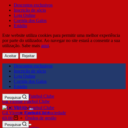
Descontos exclusivos
Inscrição de sócio
Loja Online
Corrida dos Galos
Estádio
Este website utiliza cookies para permitir uma melhor experiência
por parte do utilizador. Ao navegar no site estará a consentir a sua
utilização. Sabe mais
aqui
.
Aceitar
Rejeitar
Descontos exclusivos
Inscrição de sócio
Loja Online
Corrida dos Galos
Estádio
Pesquisar
Gil Vicente Futebol Clube
SDUQ
Gil Vicente Futebol Clube
Contrato de Sociedade
Órgãos de gestão
€
0,00
Clube
Pesquisar