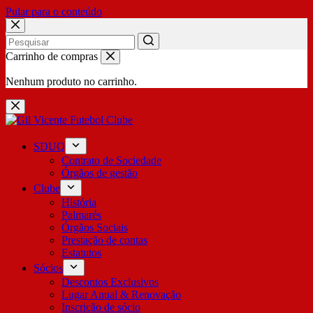
Pular para o conteúdo
No
Carrinho de compras
results
Nenhum produto no carrinho.
SDUQ
Contrato de Sociedade
Órgãos de gestão
Clube
História
Palmarés
Órgãos Sociais
Prestação de contas
Estatutos
Sócios
Descontos Exclusivos
Lugar Anual & Renovação
Inscrição de sócio