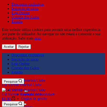
Descontos exclusivos
Inscrição de sócio
Loja Online
Corrida dos Galos
Estádio
Este website utiliza cookies para permitir uma melhor experiência
por parte do utilizador. Ao navegar no site estará a consentir a sua
utilização. Sabe mais
aqui
.
Aceitar
Rejeitar
Descontos exclusivos
Inscrição de sócio
Loja Online
Corrida dos Galos
Estádio
Pesquisar
Gil Vicente Futebol Clube
SDUQ
Gil Vicente Futebol Clube
Contrato de Sociedade
Órgãos de gestão
€
0,00
Clube
Pesquisar