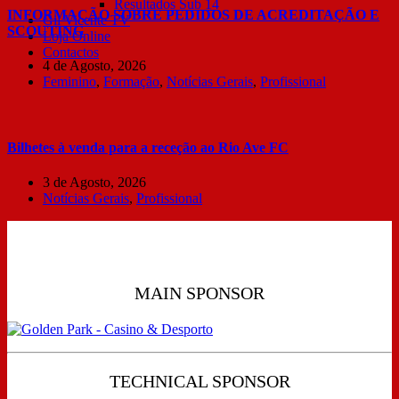
Resultados Sub 14
INFORMAÇÃO SOBRE PEDIDOS DE ACREDITAÇÃO E
Gil Vicente TV
SCOUTING
Loja Online
Contactos
4 de Agosto, 2026
Feminino
,
Formação
,
Notícias Gerais
,
Profissional
Bilhetes à venda para a receção ao Rio Ave FC
3 de Agosto, 2026
Notícias Gerais
,
Profissional
MAIN SPONSOR
TECHNICAL SPONSOR