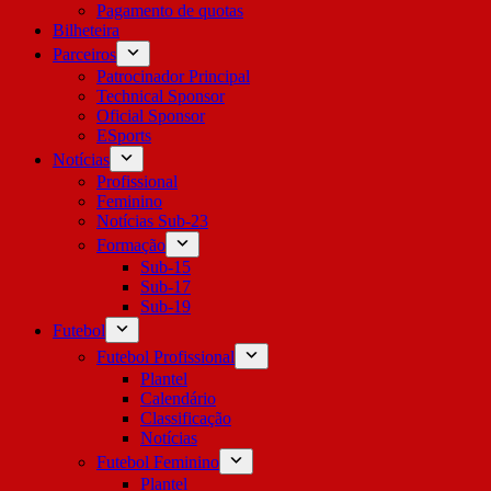
Pagamento de quotas
Bilheteira
Parceiros
Patrocinador Principal
Technical Sponsor
Oficial Sponsor
ESports
Notícias
Profissional
Feminino
Notícias Sub-23
Formação
Sub-15
Sub-17
Sub-19
Futebol
Futebol Profissional
Plantel
Calendário
Classificação
Notícias
Futebol Feminino
Plantel