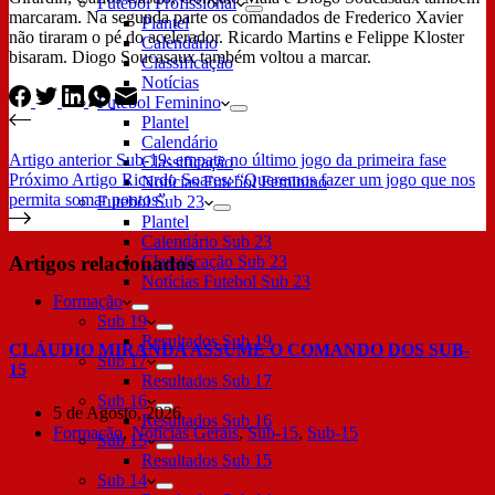
Futebol Profissional
marcaram. Na segunda parte os comandados de Frederico Xavier
Plantel
não tiraram o pé do acelerador. Ricardo Martins e Felippe Kloster
Calendário
bisaram. Diogo Soucasaux também voltou a marcar.
Classificação
Notícias
Futebol Feminino
Plantel
Calendário
Artigo
anterior
Sub-19: empate no último jogo da primeira fase
Classificação
Próximo
Artigo
Ricardo Soares: “Queremos fazer um jogo que nos
Notícias Futebol Feminino
permita somar pontos”
Futebol Sub 23
Plantel
Calendário Sub 23
Artigos relacionados
Classificação Sub 23
Notícias Futebol Sub 23
Formação
Sub 19
Resultados Sub 19
CLÁUDIO MIRANDA ASSUME O COMANDO DOS SUB-
Sub 17
15
Resultados Sub 17
Sub 16
5 de Agosto, 2026
Resultados Sub 16
Formação
,
Notícias Gerais
,
Sub-15
,
Sub-15
Sub 15
Resultados Sub 15
Sub 14