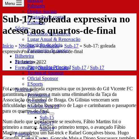
História
Menu
Palmarés
Órgãos Sociais
Sub-17: goleada expressiva no
Prestação de contas
Estatutos
acesso aos quartos-de-final
Sócios
Descontos Exclusivos
Lugar Anual & Renovação
Inscrição de sócio
Início
»
Notícias
»
Formação
»
Sub-17
»
Sub-17: goleada
Pagamento de quotas
expressiva no acesso aos quartos-de-final
Bilheteira
Parceiros
31 Janeiro 2022
Patrocinador Principal
Formação
/
Notícias Gerais
/
Sub-17
/
Sub-17
Technical Sponsor
Oficial Sponsor
ESports
Foi com uma goleada expressiva que os juvenis do Gil Vicente FC
Notícias
garantiram a passagem a mais uma eliminatória da Taça da
Profissional
Associação de Futebol de Braga. Os Gilistas venceram sem
Feminino
dificuldades o Clube Desportivo de Lago e carimbaram o passaporte
Notícias Sub-23
para os quartos-de-final.
Formação
Sub-15
Num duelo que rapidamente se resolveu, Fábio Martins foi o
Sub-17
primeiro a marcar. Ainda no primeiro tempo, o avançado Fábio
Sub-19
Martins completou um hat-trick e Rafael Gonçalves bisou. Hugo
Futebol
Girardin, Carlos Castro, Gonçalo Maia e Diogo Soucasaux também