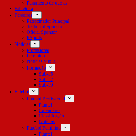
Pagamento de quotas
Bilheteira
Parceiros
Patrocinador Principal
Technical Sponsor
Oficial Sponsor
ESports
Notícias
Profissional
Feminino
Notícias Sub-23
Formação
Sub-15
Sub-17
Sub-19
Futebol
Futebol Profissional
Plantel
Calendário
Classificação
Notícias
Futebol Feminino
Plantel