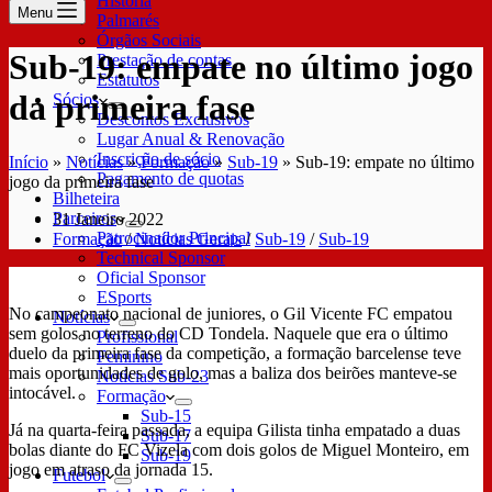
História
Menu
Palmarés
Órgãos Sociais
Sub-19: empate no último jogo
Prestação de contas
Estatutos
da primeira fase
Sócios
Descontos Exclusivos
Lugar Anual & Renovação
Inscrição de sócio
Início
»
Notícias
»
Formação
»
Sub-19
»
Sub-19: empate no último
Pagamento de quotas
jogo da primeira fase
Bilheteira
Parceiros
31 Janeiro 2022
Patrocinador Principal
Formação
/
Notícias Gerais
/
Sub-19
/
Sub-19
Technical Sponsor
Oficial Sponsor
ESports
No campeonato nacional de juniores, o Gil Vicente FC empatou
Notícias
sem golos no terreno do CD Tondela. Naquele que era o último
Profissional
duelo da primeira fase da competição, a formação barcelense teve
Feminino
mais oportunidades de golo, mas a baliza dos beirões manteve-se
Notícias Sub-23
intocável.
Formação
Sub-15
Já na quarta-feira passada, a equipa Gilista tinha empatado a duas
Sub-17
bolas diante do FC Vizela com dois golos de Miguel Monteiro, em
Sub-19
jogo em atraso da jornada 15.
Futebol