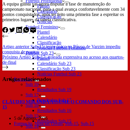
Futebol Profissional
A equipa gilista vai agora disputar a fase de manutenção do
Plantel
campeonato nacional, para a qual avança confortavelmente com 34
Calendário
pontos conquistados, após ter feito uma primeira fase a espreitar os
Classificação
primeiros lugares da tabela classificativa.
Notícias
Futebol Feminino
Plantel
Calendário
Classificação
Artigo
anterior
Sub-15: tento único na Póvoa de Varzim impediu
Notícias Futebol Feminino
conquista de pontos
Futebol Sub 23
Próximo
Artigo
Sub-17: goleada expressiva no acesso aos quartos-
Plantel
de-final
Calendário Sub 23
Classificação Sub 23
Notícias Futebol Sub 23
Artigos relacionados
Formação
Sub 19
Resultados Sub 19
Sub 17
Resultados Sub 17
CLÁUDIO MIRANDA ASSUME O COMANDO DOS SUB-
Sub 16
15
Resultados Sub 16
Sub 15
5 de Agosto, 2026
Resultados Sub 15
Formação
,
Notícias Gerais
,
Sub-15
,
Sub-15
Sub 14