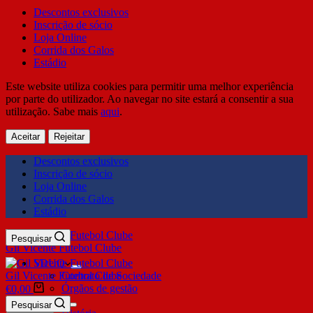
Descontos exclusivos
Inscrição de sócio
Loja Online
Corrida dos Galos
Estádio
Este website utiliza cookies para permitir uma melhor experiência
por parte do utilizador. Ao navegar no site estará a consentir a sua
utilização. Sabe mais
aqui
.
Aceitar
Rejeitar
Descontos exclusivos
Inscrição de sócio
Loja Online
Corrida dos Galos
Estádio
Pesquisar
Gil Vicente Futebol Clube
SDUQ
Gil Vicente Futebol Clube
Contrato de Sociedade
Órgãos de gestão
€
0,00
Clube
Pesquisar