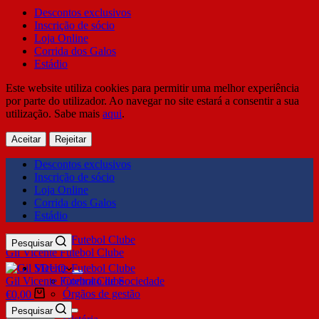
Descontos exclusivos
Inscrição de sócio
Loja Online
Corrida dos Galos
Estádio
Este website utiliza cookies para permitir uma melhor experiência
por parte do utilizador. Ao navegar no site estará a consentir a sua
utilização. Sabe mais
aqui
.
Aceitar
Rejeitar
Descontos exclusivos
Inscrição de sócio
Loja Online
Corrida dos Galos
Estádio
Pesquisar
Gil Vicente Futebol Clube
SDUQ
Gil Vicente Futebol Clube
Contrato de Sociedade
Órgãos de gestão
€
0,00
Clube
Pesquisar