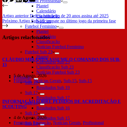
Futebol Profissional
Plantel
Calendário
Artigo
anterior
Defesa brasileiro de 20 anos assina até 2025
Classificação
Próximo
Artigo
Sub-19: empate no último jogo da primeira fase
Notícias
Futebol Feminino
Plantel
Calendário
Artigos relacionados
Classificação
Notícias Futebol Feminino
Futebol Sub 23
Plantel
CLÁUDIO MIRANDA ASSUME O COMANDO DOS SUB-
Calendário Sub 23
15
Classificação Sub 23
Notícias Futebol Sub 23
5 de Agosto, 2026
Formação
Formação
,
Notícias Gerais
,
Sub-15
,
Sub-15
Sub 19
Resultados Sub 19
Sub 17
Resultados Sub 17
INFORMAÇÃO SOBRE PEDIDOS DE ACREDITAÇÃO E
Sub 16
SCOUTING
Resultados Sub 16
Sub 15
4 de Agosto, 2026
Resultados Sub 15
Feminino
,
Formação
,
Notícias Gerais
,
Profissional
Sub 14