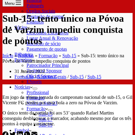
História
Menu
Palmarés
Órgãos Sociais
Sub-15: tento único na Póvoa
Prestação de contas
Estatutos
de Varzim impediu conquista
Sócios
Descontos Exclusivos
de pontos
Lugar Anual & Renovação
Inscrição de sócio
Pagamento de quotas
Bilheteira
Início
»
Notícias
»
Formação
»
Sub-15
»
Sub-15: tento único na
Parceiros
Póvoa de Varzim impediu conquista de pontos
Patrocinador Principal
Technical Sponsor
31 Janeiro 2022
Oficial Sponsor
Formação
/
Notícias Gerais
/
Sub-15
/
Sub-15
ESports
Notícias
Profissional
Em jogo da sétima jornada do campeonato nacional de sub-15, o Gil
Feminino
Vicente FC perdeu por uma bola a zero na Póvoa de Varzim.
Notícias Sub-23
Formação
O único tento da partida foi aos 53’ quando Rafael Martins
Sub-15
conseguiu desbloquear o marcador, acabando mesmo por dar os três
Sub-17
pontos à equipa varzinense.
Sub-19
Futebol