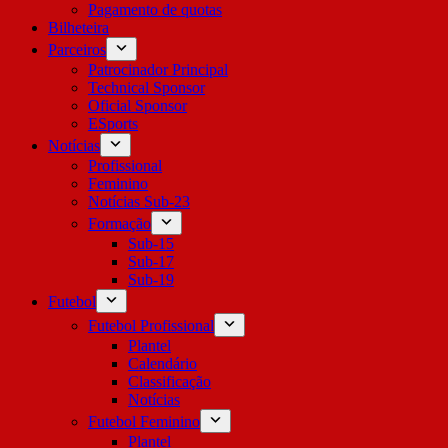
Pagamento de quotas
Bilheteira
Parceiros
Patrocinador Principal
Technical Sponsor
Oficial Sponsor
ESports
Notícias
Profissional
Feminino
Notícias Sub-23
Formação
Sub-15
Sub-17
Sub-19
Futebol
Futebol Profissional
Plantel
Calendário
Classificação
Notícias
Futebol Feminino
Plantel