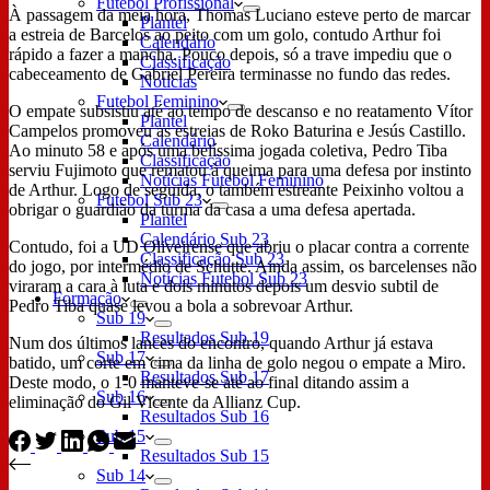
Futebol Profissional
À passagem da meia hora, Thomas Luciano esteve perto de marcar
Plantel
a estreia de Barcelos ao peito com um golo, contudo Arthur foi
Calendário
rápido a fazer a mancha. Pouco depois, só a trave impediu que o
Classificação
cabeceamento de Gabriel Pereira terminasse no fundo das redes.
Notícias
Futebol Feminino
O empate subsistiu até ao tempo de descanso e no reatamento Vítor
Plantel
Campelos promoveu as estreias de Roko Baturina e Jesús Castillo.
Calendário
Ao minuto 58 e após uma belíssima jogada coletiva, Pedro Tiba
Classificação
serviu Fujimoto que rematou à queima para uma defesa por instinto
Notícias Futebol Feminino
de Arthur. Logo de seguida, o também estreante Peixinho voltou a
Futebol Sub 23
obrigar o guardião da turma da casa a uma defesa apertada.
Plantel
Calendário Sub 23
Contudo, foi a UD Oliveirense que abriu o placar contra a corrente
Classificação Sub 23
do jogo, por intermédio de Schutte. Ainda assim, os barcelenses não
Notícias Futebol Sub 23
viraram a cara à luta e dois minutos depois um desvio subtil de
Formação
Pedro Tiba quase levou a bola a sobrevoar Arthur.
Sub 19
Resultados Sub 19
Num dos últimos lances do encontro, quando Arthur já estava
Sub 17
batido, um corte em cima da linha de golo negou o empate a Miro.
Resultados Sub 17
Deste modo, o 1-0 manteve-se até ao final ditando assim a
Sub 16
eliminação do Gil Vicente da Allianz Cup.
Resultados Sub 16
Sub 15
Resultados Sub 15
Sub 14