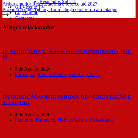
Resultados Sub 14
Artigo
anterior
Roko Baturina é reforço até 2027
Gil Vicente TV
Próximo
Artigo
Tijdany Touré chega para reforçar o ataque
Loja Online
Contactos
Artigos relacionados
CLÁUDIO MIRANDA ASSUME O COMANDO DOS SUB-
15
5 de Agosto, 2026
Formação
,
Notícias Gerais
,
Sub-15
,
Sub-15
INFORMAÇÃO SOBRE PEDIDOS DE ACREDITAÇÃO E
SCOUTING
4 de Agosto, 2026
Feminino
,
Formação
,
Notícias Gerais
,
Profissional