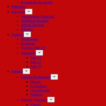
Pagamento de quotas
Bilheteira
Parceiros
Patrocinador Principal
Technical Sponsor
Oficial Sponsor
ESports
Notícias
Profissional
Feminino
Notícias Sub-23
Formação
Sub-15
Sub-17
Sub-19
Futebol
Futebol Profissional
Plantel
Calendário
Classificação
Notícias
Futebol Feminino
Plantel