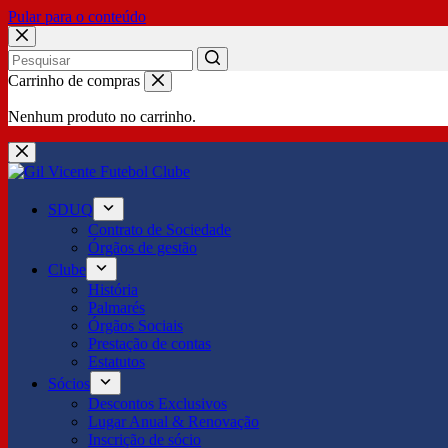
Pular para o conteúdo
No
Carrinho de compras
results
Nenhum produto no carrinho.
SDUQ
Contrato de Sociedade
Órgãos de gestão
Clube
História
Palmarés
Órgãos Sociais
Prestação de contas
Estatutos
Sócios
Descontos Exclusivos
Lugar Anual & Renovação
Inscrição de sócio