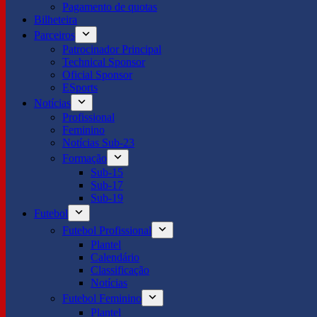
Pagamento de quotas
Bilheteira
Parceiros
Patrocinador Principal
Technical Sponsor
Oficial Sponsor
ESports
Notícias
Profissional
Feminino
Notícias Sub-23
Formação
Sub-15
Sub-17
Sub-19
Futebol
Futebol Profissional
Plantel
Calendário
Classificação
Notícias
Futebol Feminino
Plantel