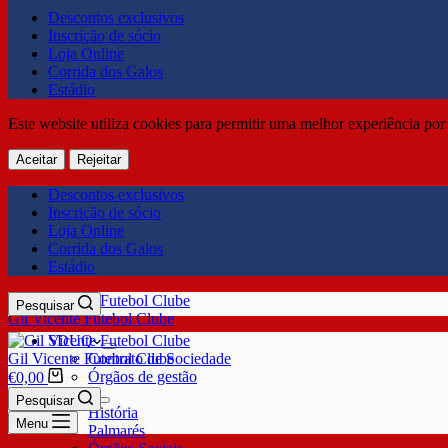
Descontos exclusivos
Inscrição de sócio
Loja Online
Corrida dos Galos
Estádio
Este website utiliza cookies para permitir uma melhor experiência por 
Aceitar
Rejeitar
Descontos exclusivos
Inscrição de sócio
Loja Online
Corrida dos Galos
Estádio
Pesquisar
Gil Vicente Futebol Clube
SDUQ
Gil Vicente Futebol Clube
Contrato de Sociedade
Órgãos de gestão
€
0,00
Clube
Pesquisar
História
Menu
Palmarés