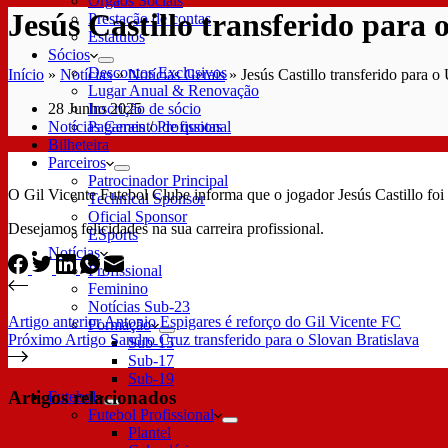
Órgãos Sociais
Jesús Castillo transferido para 
Prestação de contas
Estatutos
Sócios
Descontos Exclusivos
Início
»
Notícias
»
Notícias Gerais
»
Jesús Castillo transferido para o 
Lugar Anual & Renovação
28 Junho 2025
Inscrição de sócio
Notícias Gerais
/
Profissional
Pagamento de quotas
Bilheteira
Parceiros
Patrocinador Principal
O Gil Vicente Futebol Clube informa que o jogador Jesús Castillo foi 
Technical Sponsor
Oficial Sponsor
Desejamos felicidades na sua carreira profissional.
ESports
Notícias
Profissional
Feminino
Notícias Sub-23
Artigo
anterior
Antonio Espigares é reforço do Gil Vicente FC
Formação
Próximo
Artigo
Sandro Cruz transferido para o Slovan Bratislava
Sub-15
Sub-17
Sub-19
Artigos relacionados
Futebol
Futebol Profissional
Plantel