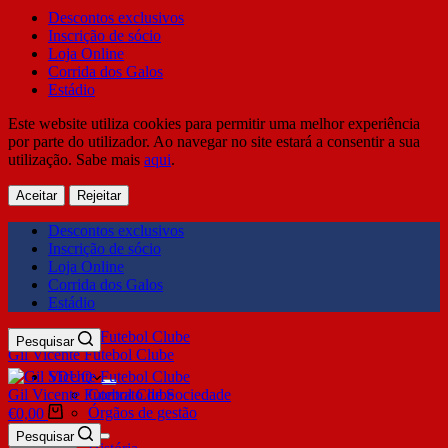
Descontos exclusivos
Inscrição de sócio
Loja Online
Corrida dos Galos
Estádio
Este website utiliza cookies para permitir uma melhor experiência
por parte do utilizador. Ao navegar no site estará a consentir a sua
utilização. Sabe mais
aqui
.
Aceitar
Rejeitar
Descontos exclusivos
Inscrição de sócio
Loja Online
Corrida dos Galos
Estádio
Pesquisar
Gil Vicente Futebol Clube
SDUQ
Gil Vicente Futebol Clube
Contrato de Sociedade
Órgãos de gestão
€
0,00
Clube
Pesquisar