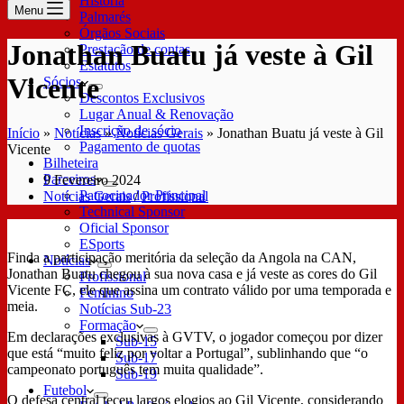
História
Menu
Palmarés
Órgãos Sociais
Jonathan Buatu já veste à Gil
Prestação de contas
Estatutos
Vicente
Sócios
Descontos Exclusivos
Lugar Anual & Renovação
Inscrição de sócio
Início
»
Notícias
»
Notícias Gerais
»
Jonathan Buatu já veste à Gil
Pagamento de quotas
Vicente
Bilheteira
Parceiros
9 Fevereiro 2024
Patrocinador Principal
Notícias Gerais
/
Profissional
Technical Sponsor
Oficial Sponsor
ESports
Finda a participação meritória da seleção da Angola na CAN,
Notícias
Jonathan Buatu chegou à sua nova casa e já veste as cores do Gil
Profissional
Vicente FC, ele que assina um contrato válido por uma temporada e
Feminino
meia.
Notícias Sub-23
Formação
Em declarações exclusivas à GVTV, o jogador começou por dizer
Sub-15
que está “muito feliz por voltar a Portugal”, sublinhando que “o
Sub-17
campeonato português tem muita qualidade”.
Sub-19
Futebol
O defesa central teceu largos elogios ao Gil Vicente, considerando