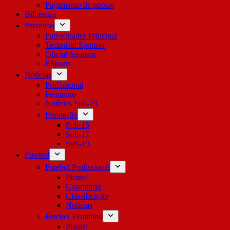
Pagamento de quotas
Bilheteira
Parceiros
Patrocinador Principal
Technical Sponsor
Oficial Sponsor
ESports
Notícias
Profissional
Feminino
Notícias Sub-23
Formação
Sub-15
Sub-17
Sub-19
Futebol
Futebol Profissional
Plantel
Calendário
Classificação
Notícias
Futebol Feminino
Plantel