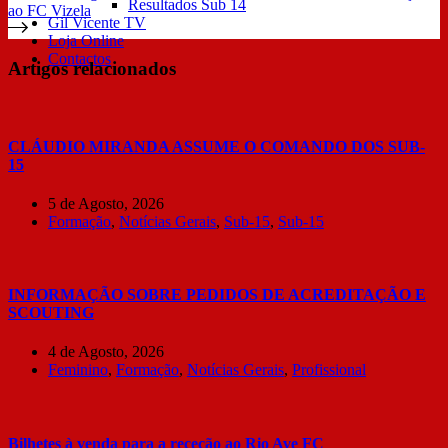
Resultados Sub 14
ao FC Vizela
Gil Vicente TV
Loja Online
Contactos
Artigos relacionados
CLÁUDIO MIRANDA ASSUME O COMANDO DOS SUB-
15
5 de Agosto, 2026
Formação
,
Notícias Gerais
,
Sub-15
,
Sub-15
INFORMAÇÃO SOBRE PEDIDOS DE ACREDITAÇÃO E
SCOUTING
4 de Agosto, 2026
Feminino
,
Formação
,
Notícias Gerais
,
Profissional
Bilhetes à venda para a receção ao Rio Ave FC