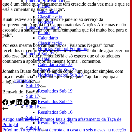
Futebol Profissional
que é um clube que “claramente tem crescido cada vez mais e que se
Plantel
está a cimentar na Primeira Liga”.
Calendário
Classificação
Buatu esteve ao longo do mês de janeiro ao serviço da
Notícias
surpreendente Angola no Campeonato das Nações Africanas e não
Futebol Feminino
escondeu a satisfação por “uma campanha que foi muito boa para o
Plantel
país”.
Calendário
Classificação
Por essa mesma boa campanha, os “Palancas Negras” foram
Notícias Futebol Feminino
recebidos em enorme alvoroço em Luanda. “Tenho de agradecer por
Futebol Sub 23
todo esse apoio que recebemos lá e só espero que cá os adeptos
Plantel
continuem a apoiar-nos da mesma forma”, comentou.
Calendário Sub 23
Classificação Sub 23
Jonathan Buatu definiu-se ainda como “um jogador simples, com
Notícias Futebol Sub 23
raça e resiliência” e garantiu que chega para “ajudar a equipa a
Formação
atingir os objetivos”.
Sub 19
Resultados Sub 19
Bem-vindo, Buatu!
Sub 17
Resultados Sub 17
Sub 16
Resultados Sub 16
Sub 15
Artigo
anterior
Dez minutos fatais ditam afastamento da Taça de
Resultados Sub 15
Portugal
Sub 14
Próximo
Artigo
Primeira derrota em casa em seis meses na receção