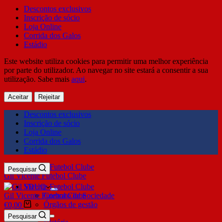
Descontos exclusivos
Inscrição de sócio
Loja Online
Corrida dos Galos
Estádio
Este website utiliza cookies para permitir uma melhor experiência
por parte do utilizador. Ao navegar no site estará a consentir a sua
utilização. Sabe mais
aqui
.
Aceitar
Rejeitar
Descontos exclusivos
Inscrição de sócio
Loja Online
Corrida dos Galos
Estádio
Pesquisar
Gil Vicente Futebol Clube
SDUQ
Gil Vicente Futebol Clube
Contrato de Sociedade
Órgãos de gestão
€
0,00
Clube
Pesquisar