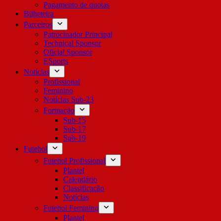
Pagamento de quotas
Bilheteira
Parceiros
Patrocinador Principal
Technical Sponsor
Oficial Sponsor
ESports
Notícias
Profissional
Feminino
Notícias Sub-23
Formação
Sub-15
Sub-17
Sub-19
Futebol
Futebol Profissional
Plantel
Calendário
Classificação
Notícias
Futebol Feminino
Plantel