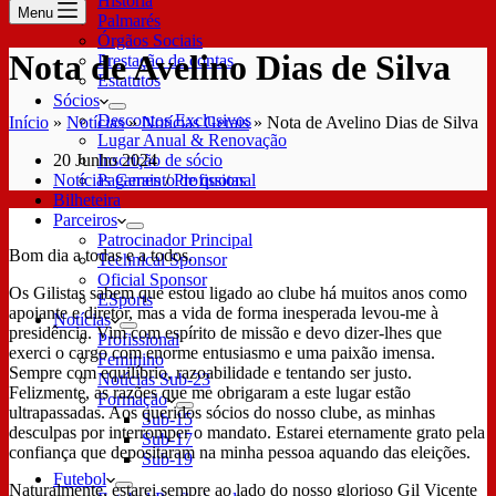
História
Menu
Palmarés
Órgãos Sociais
Nota de Avelino Dias de Silva
Prestação de contas
Estatutos
Sócios
Descontos Exclusivos
Início
»
Notícias
»
Notícias Gerais
»
Nota de Avelino Dias de Silva
Lugar Anual & Renovação
20 Junho 2024
Inscrição de sócio
Notícias Gerais
/
Profissional
Pagamento de quotas
Bilheteira
Parceiros
Patrocinador Principal
Bom dia a todas e a todos.
Technical Sponsor
Oficial Sponsor
Os Gilistas sabem que estou ligado ao clube há muitos anos como
ESports
apoiante e diretor, mas a vida de forma inesperada levou-me à
Notícias
presidência. Vim com espírito de missão e devo dizer-lhes que
Profissional
exerci o cargo com enorme entusiasmo e uma paixão imensa.
Feminino
Sempre com equilíbrio, razoabilidade e tentando ser justo.
Notícias Sub-23
Felizmente, as razões que me obrigaram a este lugar estão
Formação
ultrapassadas. Aos queridos sócios do nosso clube, as minhas
Sub-15
desculpas por interromper o mandato. Estarei eternamente grato pela
Sub-17
confiança que depositaram na minha pessoa aquando das eleições.
Sub-19
Futebol
Naturalmente, estarei sempre ao lado do nosso glorioso Gil Vicente