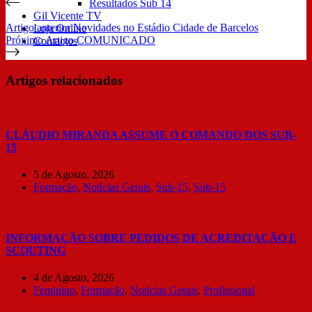
Resultados Sub 14
Gil Vicente TV
Artigo
anterior
Novidades no Estádio Cidade de Barcelos
Loja Online
Próximo
Artigo
COMUNICADO
Contactos
Artigos relacionados
CLÁUDIO MIRANDA ASSUME O COMANDO DOS SUB-
15
5 de Agosto, 2026
Formação
,
Notícias Gerais
,
Sub-15
,
Sub-15
INFORMAÇÃO SOBRE PEDIDOS DE ACREDITAÇÃO E
SCOUTING
4 de Agosto, 2026
Feminino
,
Formação
,
Notícias Gerais
,
Profissional