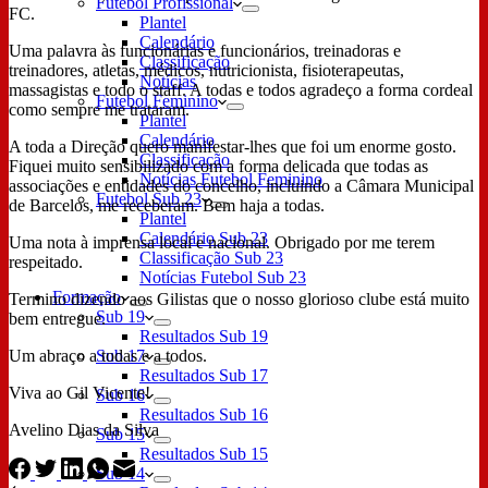
Futebol Profissional
FC.
Plantel
Calendário
Uma palavra às funcionárias e funcionários, treinadoras e
Classificação
treinadores, atletas, médicos, nutricionista, fisioterapeutas,
Notícias
massagistas e todo o staff. A todas e todos agradeço a forma cordeal
Futebol Feminino
como sempre me trataram.
Plantel
Calendário
A toda a Direção quero manifestar-lhes que foi um enorme gosto.
Classificação
Fiquei muito sensibilizado com a forma delicada que todas as
Notícias Futebol Feminino
associações e entidades do concelho, incluindo a Câmara Municipal
Futebol Sub 23
de Barcelos, me receberam. Bem haja a todas.
Plantel
Calendário Sub 23
Uma nota à imprensa local e nacional. Obrigado por me terem
Classificação Sub 23
respeitado.
Notícias Futebol Sub 23
Formação
Termino dizendo aos Gilistas que o nosso glorioso clube está muito
Sub 19
bem entregue.
Resultados Sub 19
Um abraço a todas e a todos.
Sub 17
Resultados Sub 17
Viva ao Gil Vicente!
Sub 16
Resultados Sub 16
Avelino Dias da Silva
Sub 15
Resultados Sub 15
Sub 14