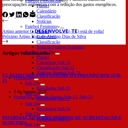
Futebol Profissional
preocupações ambientais com a redução dos gastos energéticos.
Plantel
Calendário
Classificação
Notícias
Futebol Feminino
Artigo
anterior
O 𝗗𝗘𝗦𝗘𝗡𝗩𝗢𝗟𝗩𝗘(-𝗧𝗘) está de volta!
Plantel
Próximo
Artigo
Nota de Avelino Dias de Silva
Calendário
Classificação
Notícias Futebol Feminino
Futebol Sub 23
Artigos relacionados
Plantel
Calendário Sub 23
Classificação Sub 23
Notícias Futebol Sub 23
CLÁUDIO MIRANDA ASSUME O COMANDO DOS SUB-
Formação
15
Sub 19
Resultados Sub 19
5 de Agosto, 2026
Sub 17
Formação
,
Notícias Gerais
,
Sub-15
,
Sub-15
Resultados Sub 17
Sub 16
Resultados Sub 16
Sub 15
INFORMAÇÃO SOBRE PEDIDOS DE ACREDITAÇÃO E
Resultados Sub 15
SCOUTING
Sub 14