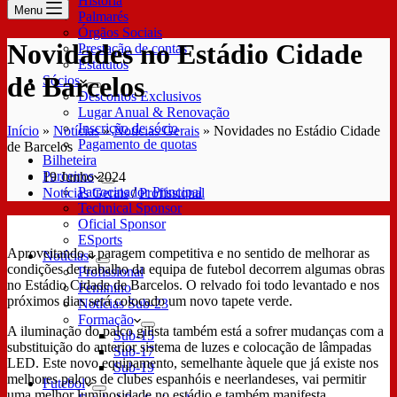
História
Menu
Palmarés
Órgãos Sociais
Novidades no Estádio Cidade
Prestação de contas
Estatutos
de Barcelos
Sócios
Descontos Exclusivos
Lugar Anual & Renovação
Inscrição de sócio
Início
»
Notícias
»
Notícias Gerais
»
Novidades no Estádio Cidade
Pagamento de quotas
de Barcelos
Bilheteira
Parceiros
19 Junho 2024
Patrocinador Principal
Notícias Gerais
/
Profissional
Technical Sponsor
Oficial Sponsor
ESports
Aproveitando a paragem competitiva e no sentido de melhorar as
Notícias
condições de trabalho da equipa de futebol decorrem algumas obras
Profissional
no Estádio Cidade de Barcelos. O relvado foi todo levantado e nos
Feminino
próximos dias será colocado um novo tapete verde.
Notícias Sub-23
Formação
A iluminação do palco gilista também está a sofrer mudanças com a
Sub-15
substituição do anterior sistema de luzes e colocação de lâmpadas
Sub-17
LED. Este novo equipamento, semelhante àquele que já existe nos
Sub-19
melhores palcos de clubes espanhóis e neerlandeses, vai permitir
Futebol
uma melhor luminosidade no estádio e também manifesta