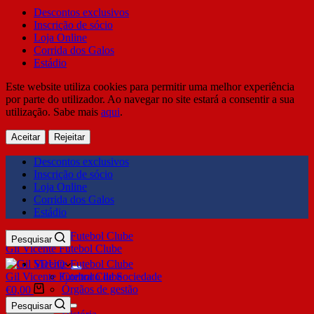
Descontos exclusivos
Inscrição de sócio
Loja Online
Corrida dos Galos
Estádio
Este website utiliza cookies para permitir uma melhor experiência
por parte do utilizador. Ao navegar no site estará a consentir a sua
utilização. Sabe mais
aqui
.
Aceitar
Rejeitar
Descontos exclusivos
Inscrição de sócio
Loja Online
Corrida dos Galos
Estádio
Pesquisar
Gil Vicente Futebol Clube
SDUQ
Gil Vicente Futebol Clube
Contrato de Sociedade
Órgãos de gestão
€
0,00
Clube
Pesquisar