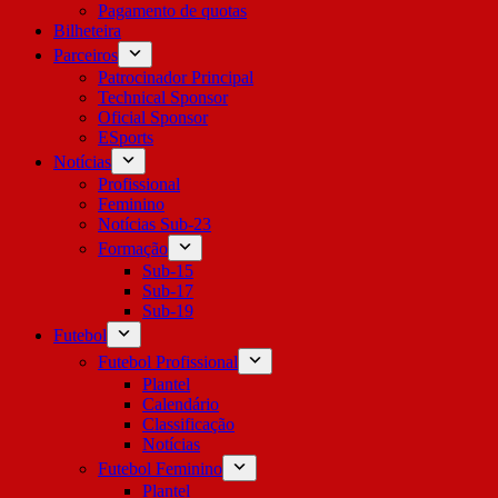
Pagamento de quotas
Bilheteira
Parceiros
Patrocinador Principal
Technical Sponsor
Oficial Sponsor
ESports
Notícias
Profissional
Feminino
Notícias Sub-23
Formação
Sub-15
Sub-17
Sub-19
Futebol
Futebol Profissional
Plantel
Calendário
Classificação
Notícias
Futebol Feminino
Plantel