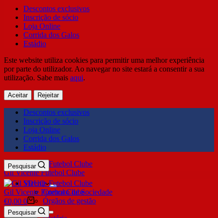
Descontos exclusivos
Inscrição de sócio
Loja Online
Corrida dos Galos
Estádio
Este website utiliza cookies para permitir uma melhor experiência
por parte do utilizador. Ao navegar no site estará a consentir a sua
utilização. Sabe mais
aqui
.
Aceitar
Rejeitar
Descontos exclusivos
Inscrição de sócio
Loja Online
Corrida dos Galos
Estádio
Pesquisar
Gil Vicente Futebol Clube
SDUQ
Gil Vicente Futebol Clube
Contrato de Sociedade
Órgãos de gestão
€
0,00
0
Clube
Pesquisar