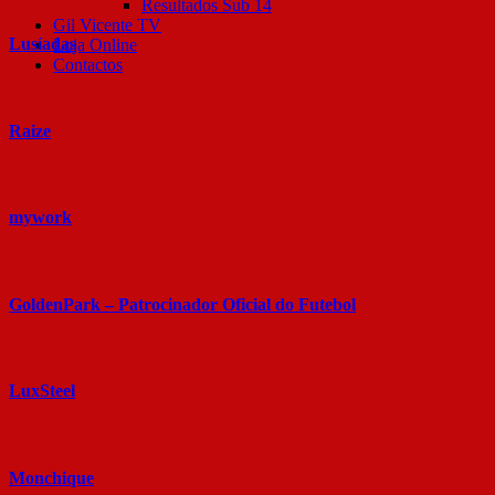
Resultados Sub 14
Gil Vicente TV
Lusíadas
Loja Online
Contactos
Raize
mywork
GoldenPark – Patrocinador Oficial do Futebol
LuxSteel
Monchique