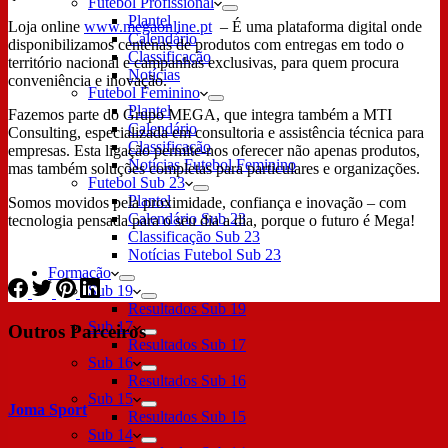
Futebol Profissional
Plantel
Loja online
www.megaonline.pt
– É uma plataforma digital onde
Calendário
disponibilizamos centenas de produtos com entregas em todo o
Classificação
território nacional e campanhas exclusivas, para quem procura
Notícias
conveniência e inovação.
Futebol Feminino
Plantel
Fazemos parte do Grupo MEGA, que integra também a MTI
Calendário
Consulting, especializada em consultoria e assistência técnica para
Classificação
empresas. Esta ligação permite-nos oferecer não apenas produtos,
Notícias Futebol Feminino
mas também soluções completas para particulares e organizações.
Futebol Sub 23
Plantel
Somos movidos pela proximidade, confiança e inovação – com
Calendário Sub 23
tecnologia pensada para o seu dia a dia, porque o futuro é Mega!
Classificação Sub 23
Notícias Futebol Sub 23
Formação
Sub 19
Resultados Sub 19
Sub 17
Outros Parceiros
Resultados Sub 17
Sub 16
Resultados Sub 16
Sub 15
Joma Sport
Resultados Sub 15
Sub 14