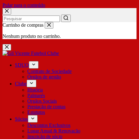
Pular para o conteúdo
No
Carrinho de compras
results
Nenhum produto no carrinho.
SDUQ
Contrato de Sociedade
Órgãos de gestão
Clube
História
Palmarés
Órgãos Sociais
Prestação de contas
Estatutos
Sócios
Descontos Exclusivos
Lugar Anual & Renovação
Inscrição de sócio