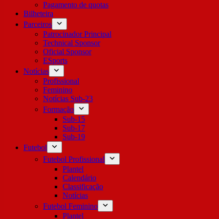
Pagamento de quotas
Bilheteira
Parceiros
Patrocinador Principal
Technical Sponsor
Oficial Sponsor
ESports
Notícias
Profissional
Feminino
Notícias Sub-23
Formação
Sub-15
Sub-17
Sub-19
Futebol
Futebol Profissional
Plantel
Calendário
Classificação
Notícias
Futebol Feminino
Plantel