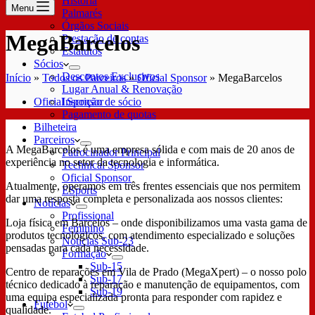
História
Menu
Palmarés
Órgãos Sociais
MegaBarcelos
Prestação de contas
Estatutos
Sócios
Descontos Exclusivos
Início
»
Todos os Parceiros
»
Oficial Sponsor
»
MegaBarcelos
Lugar Anual & Renovação
Oficial Sponsor
Inscrição de sócio
Pagamento de quotas
Bilheteira
Parceiros
A MegaBarcelos é uma empresa sólida e com mais de 20 anos de
Patrocinador Principal
experiência no setor da tecnologia e informática.
Technical Sponsor
Oficial Sponsor
Atualmente, operamos em três frentes essenciais que nos permitem
ESports
dar uma resposta completa e personalizada aos nossos clientes:
Notícias
Profissional
Loja física em Barcelos – onde disponibilizamos uma vasta gama de
Feminino
produtos tecnológicos, com atendimento especializado e soluções
Notícias Sub-23
pensadas para cada necessidade.
Formação
Sub-15
Centro de reparações em Vila de Prado (MegaXpert) – o nosso polo
Sub-17
técnico dedicado à reparação e manutenção de equipamentos, com
Sub-19
uma equipa especializada pronta para responder com rapidez e
Futebol
qualidade.