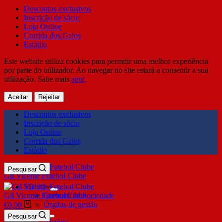
Descontos exclusivos
Inscrição de sócio
Loja Online
Corrida dos Galos
Estádio
Este website utiliza cookies para permitir uma melhor experiência
por parte do utilizador. Ao navegar no site estará a consentir a sua
utilização. Sabe mais
aqui
.
Aceitar
Rejeitar
Descontos exclusivos
Inscrição de sócio
Loja Online
Corrida dos Galos
Estádio
Pesquisar
Gil Vicente Futebol Clube
SDUQ
Gil Vicente Futebol Clube
Contrato de Sociedade
Órgãos de gestão
€
0,00
Clube
Pesquisar