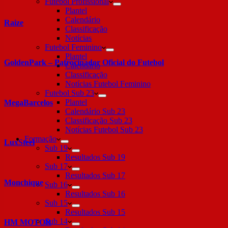
Futebol Profissional
Plantel
Calendário
Raize
Classificação
Notícias
Futebol Feminino
Plantel
GoldenPark – Patrocinador Oficial do Futebol
Calendário
Classificação
Notícias Futebol Feminino
Futebol Sub 23
Plantel
MegaBarcelos
Calendário Sub 23
Classificação Sub 23
Notícias Futebol Sub 23
Formação
LuxSteel
Sub 19
Resultados Sub 19
Sub 17
Resultados Sub 17
Monchique
Sub 16
Resultados Sub 16
Sub 15
Resultados Sub 15
Sub 14
HM MOTOR