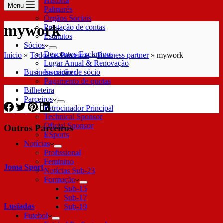
História
Menu
Palmarés
Órgãos Sociais
mywork
Prestação de contas
Estatutos
Sócios
Descontos Exclusivos
Início
»
Todos os Parceiros
»
Business partner
»
mywork
Lugar Anual & Renovação
Business partner
Inscrição de sócio
Pagamento de quotas
Bilheteira
Parceiros
Patrocinador Principal
Technical Sponsor
Oficial Sponsor
Outros Parceiros
ESports
Notícias
Profissional
Feminino
Joma Sport
Notícias Sub-23
Formação
Sub-15
Sub-17
Lusíadas
Sub-19
Futebol