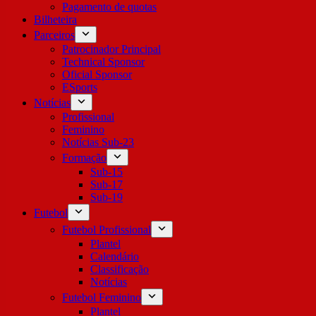
Pagamento de quotas
Bilheteira
Parceiros
Patrocinador Principal
Technical Sponsor
Oficial Sponsor
ESports
Notícias
Profissional
Feminino
Notícias Sub-23
Formação
Sub-15
Sub-17
Sub-19
Futebol
Futebol Profissional
Plantel
Calendário
Classificação
Notícias
Futebol Feminino
Plantel