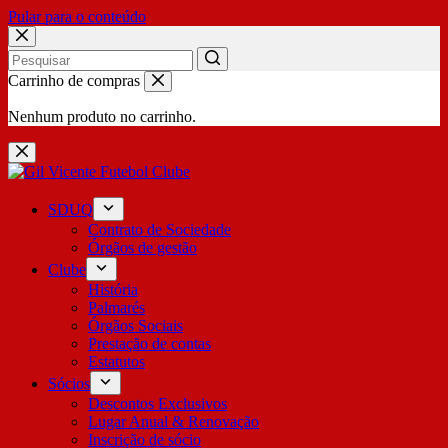
Pular para o conteúdo
No
Carrinho de compras
results
Nenhum produto no carrinho.
SDUQ
Contrato de Sociedade
Órgãos de gestão
Clube
História
Palmarés
Órgãos Sociais
Prestação de contas
Estatutos
Sócios
Descontos Exclusivos
Lugar Anual & Renovação
Inscrição de sócio