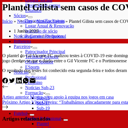
Órgãos Sociais
Plantel Gilista sem casos de C
Prestação de contas
Estatutos
Sócios
Descontos Exclusivos
Início
»
Notícias
»
Notícias Gerais
»
Plantel Gilista sem casos de C
Lugar Anual & Renovação
1 Junho 2020
Inscrição de sócio
Notícias Gerais
/
Profissional
Pagamento de quotas
Bilheteira
Parceiros
Patrocinador Principal
O plantel do Gil Vicente FC realizou testes à COVID-19 este domingo,
Technical Sponsor
jogo (lembre-se que o duelo entre o Gil Vicente FC e o Portimonense S
Oficial Sponsor
ESports
O resultado dos testes foi conhecido esta segunda-feira e todos deram
Notícias
Profissional
Feminino
Notícias Sub-23
Formação
Artigo
anterior
Mostra o teu apoio à equipa nos jogos em casa
Sub-15
Próximo
Artigo
Vítor Oliveira: “Trabalhámos afincadamente para es
Sub-17
Sub-19
Futebol
Artigos relacionados
Futebol Profissional
Plantel