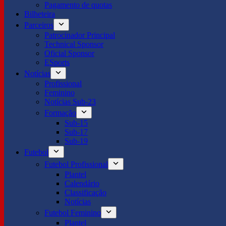
Pagamento de quotas
Bilheteira
Parceiros
Patrocinador Principal
Technical Sponsor
Oficial Sponsor
ESports
Notícias
Profissional
Feminino
Notícias Sub-23
Formação
Sub-15
Sub-17
Sub-19
Futebol
Futebol Profissional
Plantel
Calendário
Classificação
Notícias
Futebol Feminino
Plantel