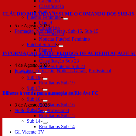
Calendário
Classificação
Notícias
CLÁUDIO MIRANDA ASSUME O COMANDO DOS SUB-15
Futebol Feminino
Plantel
5 de Agosto, 2026
Calendário
Formação
,
Notícias Gerais
,
Sub-15
,
Sub-15
Classificação
Notícias Futebol Feminino
Futebol Sub 23
Plantel
INFORMAÇÃO SOBRE PEDIDOS DE ACREDITAÇÃO E S
Calendário Sub 23
Classificação Sub 23
4 de Agosto, 2026
Notícias Futebol Sub 23
Feminino
,
Formação
,
Notícias Gerais
,
Profissional
Formação
Sub 19
Resultados Sub 19
Sub 17
Bilhetes à venda para a receção ao Rio Ave FC
Resultados Sub 17
Sub 16
Resultados Sub 16
3 de Agosto, 2026
Sub 15
Notícias Gerais
,
Profissional
Resultados Sub 15
Sub 14
Resultados Sub 14
Gil Vicente TV