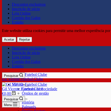
Descontos exclusivos
Inscrição de sócio
Loja Online
Corrida dos Galos
Estádio
Este website utiliza cookies para permitir uma melhor experiência por 
Aceitar
Rejeitar
Descontos exclusivos
Inscrição de sócio
Loja Online
Corrida dos Galos
Estádio
Pesquisar
Gil Vicente Futebol Clube
SDUQ
Gil Vicente Futebol Clube
Contrato de Sociedade
Órgãos de gestão
€
0,00
Clube
Pesquisar
História
Menu
Palmarés