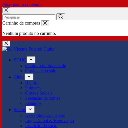
Pular para o conteúdo
No
Carrinho de compras
results
Nenhum produto no carrinho.
SDUQ
Contrato de Sociedade
Órgãos de gestão
Clube
História
Palmarés
Órgãos Sociais
Prestação de contas
Estatutos
Sócios
Descontos Exclusivos
Lugar Anual & Renovação
Inscrição de sócio