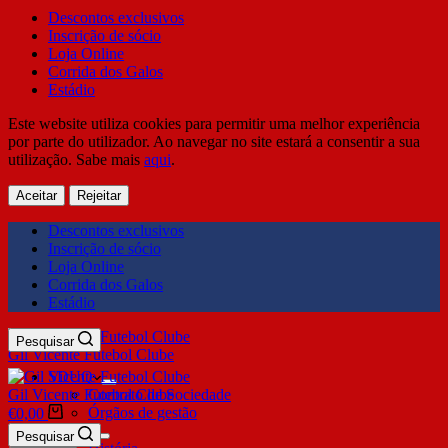
Descontos exclusivos
Inscrição de sócio
Loja Online
Corrida dos Galos
Estádio
Este website utiliza cookies para permitir uma melhor experiência
por parte do utilizador. Ao navegar no site estará a consentir a sua
utilização. Sabe mais
aqui
.
Aceitar
Rejeitar
Descontos exclusivos
Inscrição de sócio
Loja Online
Corrida dos Galos
Estádio
Pesquisar
Gil Vicente Futebol Clube
SDUQ
Gil Vicente Futebol Clube
Contrato de Sociedade
Órgãos de gestão
€
0,00
Clube
Pesquisar