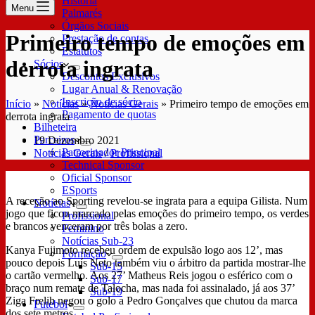
História
Menu
Palmarés
Órgãos Sociais
Primeiro tempo de emoções em
Prestação de contas
Estatutos
derrota ingrata
Sócios
Descontos Exclusivos
Lugar Anual & Renovação
Inscrição de sócio
Início
»
Notícias
»
Notícias Gerais
»
Primeiro tempo de emoções em
Pagamento de quotas
derrota ingrata
Bilheteira
Parceiros
19 Dezembro 2021
Patrocinador Principal
Notícias Gerais
/
Profissional
Technical Sponsor
Oficial Sponsor
ESports
A receção ao Sporting revelou-se ingrata para a equipa Gilista. Num
Notícias
jogo que ficou marcado pelas emoções do primeiro tempo, os verdes
Profissional
e brancos venceram por três bolas a zero.
Feminino
Notícias Sub-23
Kanya Fujimoto recebeu ordem de expulsão logo aos 12’, mas
Formação
pouco depois Luís Neto também viu o árbitro da partida mostrar-lhe
Sub-15
o cartão vermelho. Aos 27’ Matheus Reis jogou o esférico com o
Sub-17
braço num remate de Talocha, mas nada foi assinalado, já aos 37’
Sub-19
Ziga Frelih negou o golo a Pedro Gonçalves que chutou da marca
Futebol
dos sete metros.