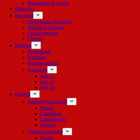
Pagamento de quotas
Bilheteira
Parceiros
Patrocinador Principal
Technical Sponsor
Oficial Sponsor
ESports
Notícias
Profissional
Feminino
Notícias Sub-23
Formação
Sub-15
Sub-17
Sub-19
Futebol
Futebol Profissional
Plantel
Calendário
Classificação
Notícias
Futebol Feminino
Plantel