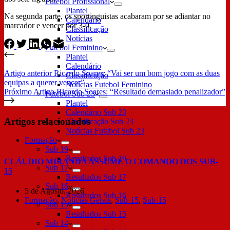
Futebol Profissional
Plantel
Na segunda parte, os sportinguistas acabaram por se adiantar no
Calendário
marcador e vencer por 3-0.
Classificação
Notícias
Futebol Feminino
Plantel
Calendário
Artigo
anterior
Ricardo Soares: “Vai ser um bom jogo com as duas
Classificação
equipas a querer vencer”
Notícias Futebol Feminino
Próximo
Artigo
Ricardo Soares: “Resultado demasiado penalizador”
Futebol Sub 23
Plantel
Calendário Sub 23
Artigos relacionados
Classificação Sub 23
Notícias Futebol Sub 23
Formação
Sub 19
Resultados Sub 19
CLÁUDIO MIRANDA ASSUME O COMANDO DOS SUB-
Sub 17
15
Resultados Sub 17
Sub 16
5 de Agosto, 2026
Resultados Sub 16
Formação
,
Notícias Gerais
,
Sub-15
,
Sub-15
Sub 15
Resultados Sub 15
Sub 14