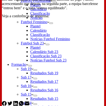
Futebol Profissional
acrescentando que depois, na segunda parte, a equipa barcelense
Plantel
“entrou bem” e o jogo “estava equilibrado”.
Calendário
Classificação
Veja a conferência de imprensa:
Notícias
Futebol Feminino
Plantel
Calendário
Classificação
Notícias Futebol Feminino
Futebol Sub 23
Plantel
Calendário Sub 23
Classificação Sub 23
Notícias Futebol Sub 23
Formação
Sub 19
Resultados Sub 19
Sub 17
Resultados Sub 17
Sub 16
Resultados Sub 16
Sub 15
Resultados Sub 15
Sub 14