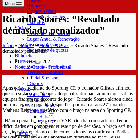
História
Menu
Palmarés
Órgãos Sociais
Ricardo Soares: “Resultado
Prestação de contas
Estatutos
demasiado penalizador”
Sócios
Descontos Exclusivos
Lugar Anual & Renovação
Inscrição de sócio
Início
»
Notícias
»
Notícias Gerais
»
Ricardo Soares: “Resultado
Pagamento de quotas
demasiado penalizador”
Bilheteira
Parceiros
21 Dezembro 2021
Patrocinador Principal
Notícias Gerais
/
Profissional
Technical Sponsor
Oficial Sponsor
ESports
Após o desaire diante do Sporting CP, o treinador Gilistas afirmou
Notícias
que o resultado foi “demasiado penalizador para aquilo que as duas
Profissional
equipas fizeram no decorrer do jogo”. Ricardo Soares alertou ainda
Feminino
por uma grande penalidade que fica por marcar aos 27′ quando
Notícias Sub-23
Matheus Reis joga o esférico com o braço na área do Sporting CP.
Formação
Sub-15
“Há um penalti claríssimo e o VAR não chamou o árbitro. Tenho
Sub-17
dificuldades em compreender este tipo de decisões, o braço está no
Sub-19
ar, não está apoiado no chão como as imagens confirmam. Podia-
Futebol
nos dar vantagem e uma abordagem diferente ao jogo”, disse,