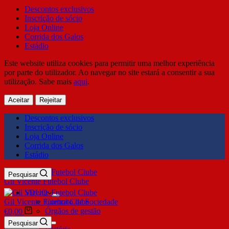
Descontos exclusivos
Inscrição de sócio
Loja Online
Corrida dos Galos
Estádio
Este website utiliza cookies para permitir uma melhor experiência
por parte do utilizador. Ao navegar no site estará a consentir a sua
utilização. Sabe mais
aqui
.
Aceitar
Rejeitar
Descontos exclusivos
Inscrição de sócio
Loja Online
Corrida dos Galos
Estádio
Pesquisar
Gil Vicente Futebol Clube
SDUQ
Gil Vicente Futebol Clube
Contrato de Sociedade
Órgãos de gestão
€
0,00
Clube
Pesquisar