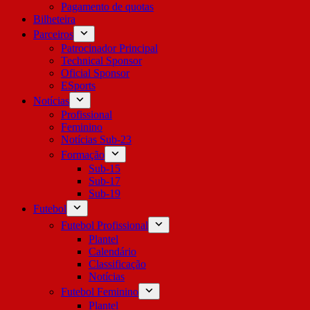
Pagamento de quotas
Bilheteira
Parceiros
Patrocinador Principal
Technical Sponsor
Oficial Sponsor
ESports
Notícias
Profissional
Feminino
Notícias Sub-23
Formação
Sub-15
Sub-17
Sub-19
Futebol
Futebol Profissional
Plantel
Calendário
Classificação
Notícias
Futebol Feminino
Plantel