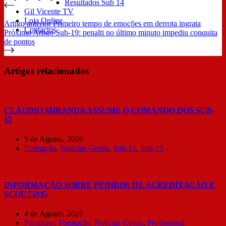
Resultados Sub 14
Gil Vicente TV
Loja Online
Artigo
anterior
Primeiro tempo de emoções em derrota ingrata
Contactos
Próximo
Artigo
Sub-19: penalti no último minuto impediu conquita
de pontos
Artigos relacionados
CLÁUDIO MIRANDA ASSUME O COMANDO DOS SUB-
15
5 de Agosto, 2026
Formação
,
Notícias Gerais
,
Sub-15
,
Sub-15
INFORMAÇÃO SOBRE PEDIDOS DE ACREDITAÇÃO E
SCOUTING
4 de Agosto, 2026
Feminino
,
Formação
,
Notícias Gerais
,
Profissional