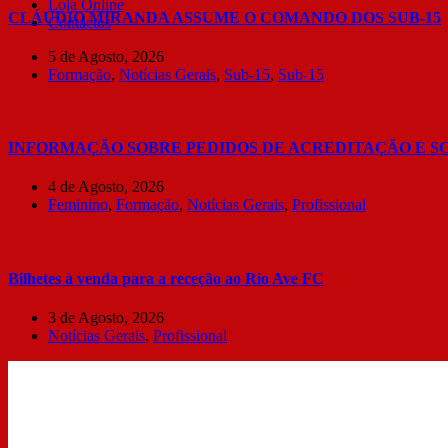
Loja Online
CLÁUDIO MIRANDA ASSUME O COMANDO DOS SUB-15
Contactos
5 de Agosto, 2026
Formação
,
Notícias Gerais
,
Sub-15
,
Sub-15
INFORMAÇÃO SOBRE PEDIDOS DE ACREDITAÇÃO E S
4 de Agosto, 2026
Feminino
,
Formação
,
Notícias Gerais
,
Profissional
Bilhetes à venda para a receção ao Rio Ave FC
3 de Agosto, 2026
Notícias Gerais
,
Profissional