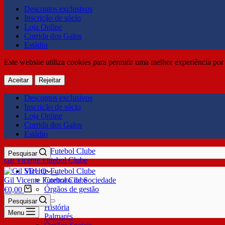
Descontos exclusivos
Inscrição de sócio
Loja Online
Corrida dos Galos
Estádio
Este website utiliza cookies para permitir uma melhor experiência por 
Aceitar
Rejeitar
Descontos exclusivos
Inscrição de sócio
Loja Online
Corrida dos Galos
Estádio
Pesquisar
Gil Vicente Futebol Clube
SDUQ
Gil Vicente Futebol Clube
Contrato de Sociedade
Órgãos de gestão
€
0,00
Clube
Pesquisar
História
Menu
Palmarés