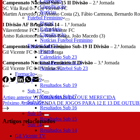
Calendário
Campeonato Nacional Sub-15 II Divisão
– 2.ª Jornada
Classificação
SC Vila Real 0-7 Gil Vicente FC
Notícias
Martim Azevedo (2), Afonso Costa (2), Fábio Carmona, Bernardo R
Futebol Feminino
Plantel
I Divisão AF Braga Sub-14
– 1.ª Jornada
Calendário
Vilaverdense FC 1-5 Gil Vicente FC
Classificação
Antso Rakotonorina, Nuno Braga, João Macedo (3)
Notícias Futebol Feminino
Futebol Sub 23
Campeonato Nacional Feminino Sub-19 II Divisão
– 2.ª Jornada
Plantel
Gil Vicente FC 0-11 SC Braga
Calendário Sub 23
Campeonato Nacional Feminino II Divisão
– 3.ª Jornada
Classificação Sub 23
Gil Vicente FC 0-0 Vitória SC
Notícias Futebol Sub 23
Formação
Sub 19
Resultados Sub 19
Sub 17
Resultados Sub 17
Artigo
anterior
VITÓRIA MAIS DO QUE MERECIDA
Sub 16
Próximo
Artigo
AGENDA DE JOGOS PARA 12 E 13 DE OUTU
Resultados Sub 16
Sub 15
Resultados Sub 15
Artigos relacionados
Sub 14
Resultados Sub 14
Gil Vicente TV