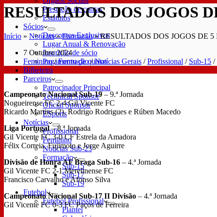
Órgãos Sociais
RESULTADOS DOS JOGOS DE
Prestação de contas
Estatutos
Sócios
Descontos Exclusivos
Início
»
Notícias
»
Formação
»
RESULTADOS DOS JOGOS DE 5
Lugar Anual & Renovação
7 Outubro 2024
Inscrição de sócio
Feminino
/
Formação
/
Notícias Gerais
/
Profissional
/
Sub-15
/
Pagamento de quotas
Bilheteira
Parceiros
Patrocinador Principal
Campeonato Nacional Sub-19
– 9.ª Jornada
Technical Sponsor
Nogueirense FC 2-4 Gil Vicente FC
Oficial Sponsor
Ricardo Martins (2), Rodrigo Rodrigues e Rúben Macedo
ESports
Notícias
Liga Portugal
– 8.ª Jornada
Profissional
Gil Vicente FC 3-0 CF Estrela da Amadora
Feminino
Félix Correia, Fujimoto e Jorge Aguirre
Notícias Sub-23
Formação
Divisão de Honra AF Braga Sub-16
– 4.ª Jornada
Sub-15
Gil Vicente FC 2-1 Merelinense FC
Sub-17
Francisco Carvalho e Afonso Silva
Sub-19
Futebol
Campeonato Nacional Sub-17 II Divisão
– 4.ª Jornada
Futebol Profissional
Gil Vicente FC 0-3 FC Paços de Ferreira
Plantel