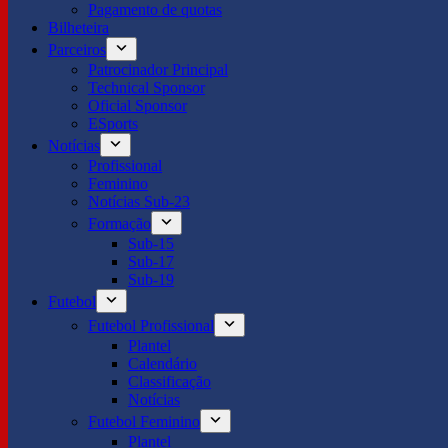
Pagamento de quotas
Bilheteira
Parceiros
Patrocinador Principal
Technical Sponsor
Oficial Sponsor
ESports
Notícias
Profissional
Feminino
Notícias Sub-23
Formação
Sub-15
Sub-17
Sub-19
Futebol
Futebol Profissional
Plantel
Calendário
Classificação
Notícias
Futebol Feminino
Plantel