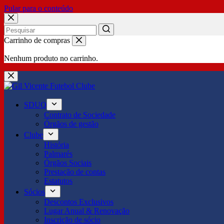
Pular para o conteúdo
No
Carrinho de compras
results
Nenhum produto no carrinho.
SDUQ
Contrato de Sociedade
Órgãos de gestão
Clube
História
Palmarés
Órgãos Sociais
Prestação de contas
Estatutos
Sócios
Descontos Exclusivos
Lugar Anual & Renovação
Inscrição de sócio