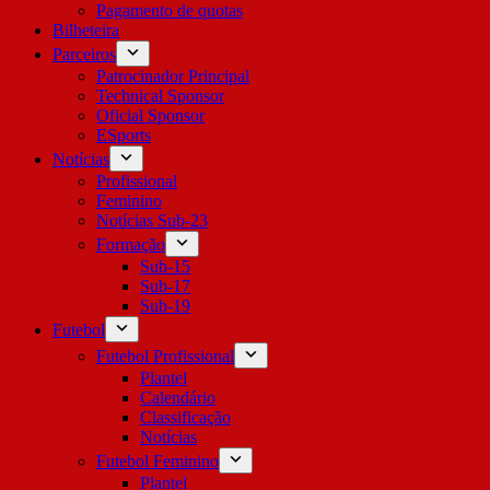
Pagamento de quotas
Bilheteira
Parceiros
Patrocinador Principal
Technical Sponsor
Oficial Sponsor
ESports
Notícias
Profissional
Feminino
Notícias Sub-23
Formação
Sub-15
Sub-17
Sub-19
Futebol
Futebol Profissional
Plantel
Calendário
Classificação
Notícias
Futebol Feminino
Plantel