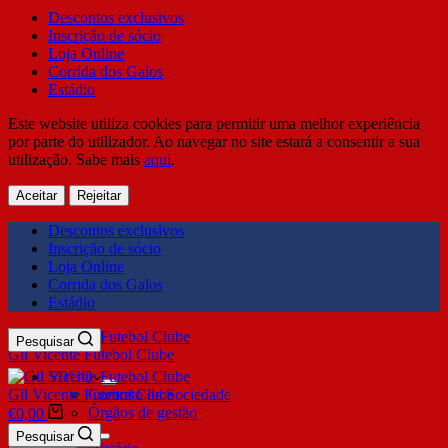
Descontos exclusivos
Inscrição de sócio
Loja Online
Corrida dos Galos
Estádio
Este website utiliza cookies para permitir uma melhor experiência
por parte do utilizador. Ao navegar no site estará a consentir a sua
utilização. Sabe mais
aqui
.
Aceitar
Rejeitar
Descontos exclusivos
Inscrição de sócio
Loja Online
Corrida dos Galos
Estádio
Pesquisar
Gil Vicente Futebol Clube
SDUQ
Gil Vicente Futebol Clube
Contrato de Sociedade
Órgãos de gestão
€
0,00
Clube
Pesquisar