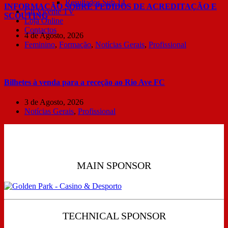
Resultados Sub 14
INFORMAÇÃO SOBRE PEDIDOS DE ACREDITAÇÃO E
Gil Vicente TV
SCOUTING
Loja Online
Contactos
4 de Agosto, 2026
Feminino
,
Formação
,
Notícias Gerais
,
Profissional
Bilhetes à venda para a receção ao Rio Ave FC
3 de Agosto, 2026
Notícias Gerais
,
Profissional
MAIN SPONSOR
TECHNICAL SPONSOR