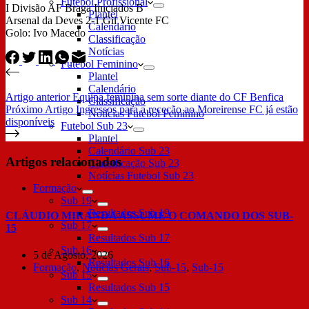
Futebol Profissional
I Divisão AF Braga Iniciados B
Plantel
Arsenal da Deves 2-1 Gil Vicente FC
Calendário
Golo: Ivo Macedo
Classificação
Notícias
Futebol Feminino
Plantel
Calendário
Artigo
anterior
Equipa feminina sem sorte diante do CF Benfica
Classificação
Próximo
Artigo
Ingressos para a receção ao Moreirense FC já estão
Notícias Futebol Feminino
disponíveis
Futebol Sub 23
Plantel
Calendário Sub 23
Artigos relacionados
Classificação Sub 23
Notícias Futebol Sub 23
Formação
Sub 19
Resultados Sub 19
CLÁUDIO MIRANDA ASSUME O COMANDO DOS SUB-
Sub 17
15
Resultados Sub 17
Sub 16
5 de Agosto, 2026
Resultados Sub 16
Formação
,
Notícias Gerais
,
Sub-15
,
Sub-15
Sub 15
Resultados Sub 15
Sub 14