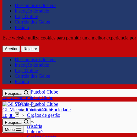
Descontos exclusivos
Inscrição de sócio
Loja Online
Corrida dos Galos
Estádio
Este website utiliza cookies para permitir uma melhor experiência por 
Aceitar
Rejeitar
Descontos exclusivos
Inscrição de sócio
Loja Online
Corrida dos Galos
Estádio
Pesquisar
Gil Vicente Futebol Clube
SDUQ
Gil Vicente Futebol Clube
Contrato de Sociedade
Órgãos de gestão
€
0,00
Clube
Pesquisar
História
Menu
Palmarés