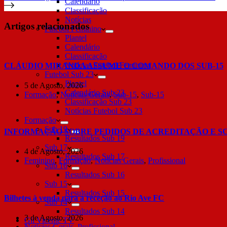
Calendário
Classificação
Notícias
Artigos relacionados
Futebol Feminino
Plantel
Calendário
Classificação
Notícias Futebol Feminino
CLÁUDIO MIRANDA ASSUME O COMANDO DOS SUB-15
Futebol Sub 23
Plantel
5 de Agosto, 2026
Calendário Sub 23
Formação
,
Notícias Gerais
,
Sub-15
,
Sub-15
Classificação Sub 23
Notícias Futebol Sub 23
Formação
Sub 19
INFORMAÇÃO SOBRE PEDIDOS DE ACREDITAÇÃO E S
Resultados Sub 19
Sub 17
4 de Agosto, 2026
Resultados Sub 17
Feminino
,
Formação
,
Notícias Gerais
,
Profissional
Sub 16
Resultados Sub 16
Sub 15
Resultados Sub 15
Bilhetes à venda para a receção ao Rio Ave FC
Sub 14
Resultados Sub 14
3 de Agosto, 2026
Gil Vicente TV
Notícias Gerais
,
Profissional