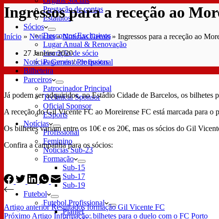
Órgãos Sociais
Ingressos para a receção ao Mor
Prestação de contas
Estatutos
Sócios
Descontos Exclusivos
Início
»
Notícias
»
Notícias Gerais
»
Ingressos para a receção ao More
Lugar Anual & Renovação
27 Janeiro 2020
Inscrição de sócio
Notícias Gerais
/
Profissional
Pagamento de quotas
Bilheteira
Parceiros
Patrocinador Principal
Já podem ser adquiridos, no Estádio Cidade de Barcelos, os bilhetes 
Technical Sponsor
Oficial Sponsor
A receção do Gil Vicente FC ao Moreirense FC está marcada para o p
ESports
Notícias
Os bilhetes variam entre os 10€ e os 20€, mas os sócios do Gil Vice
Profissional
Feminino
Confira a campanha para os sócios:
Notícias Sub-23
Formação
Sub-15
Sub-17
Sub-19
Futebol
Futebol Profissional
Artigo
anterior
Resultados formação Gil Vicente FC
Plantel
Próximo
Artigo
Informação: bilhetes para o duelo com o FC Porto