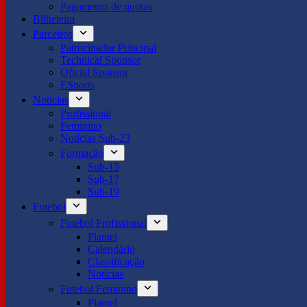
Pagamento de quotas
Bilheteira
Parceiros
Patrocinador Principal
Technical Sponsor
Oficial Sponsor
ESports
Notícias
Profissional
Feminino
Notícias Sub-23
Formação
Sub-15
Sub-17
Sub-19
Futebol
Futebol Profissional
Plantel
Calendário
Classificação
Notícias
Futebol Feminino
Plantel