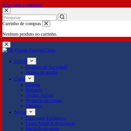
Pular para o conteúdo
No
Carrinho de compras
results
Nenhum produto no carrinho.
SDUQ
Contrato de Sociedade
Órgãos de gestão
Clube
História
Palmarés
Órgãos Sociais
Prestação de contas
Estatutos
Sócios
Descontos Exclusivos
Lugar Anual & Renovação
Inscrição de sócio