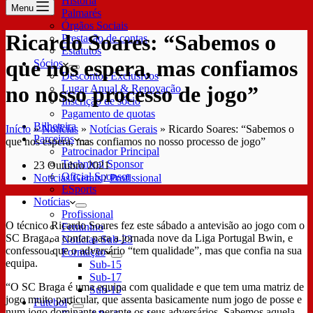
História
Menu
Palmarés
Órgãos Sociais
Ricardo Soares: “Sabemos o
Prestação de contas
Estatutos
que nos espera, mas confiamos
Sócios
Descontos Exclusivos
no nosso processo de jogo”
Lugar Anual & Renovação
Inscrição de sócio
Pagamento de quotas
Bilheteira
Início
»
Notícias
»
Notícias Gerais
»
Ricardo Soares: “Sabemos o
Parceiros
que nos espera, mas confiamos no nosso processo de jogo”
Patrocinador Principal
Technical Sponsor
23 Outubro 2021
Oficial Sponsor
Notícias Gerais
/
Profissional
ESports
Notícias
Profissional
O técnico Ricardo Soares fez este sábado a antevisão ao jogo com o
Feminino
SC Braga, a contar para a jornada nove da Liga Portugal Bwin, e
Notícias Sub-23
confessou que o adversário “tem qualidade”, mas que confia na sua
Formação
equipa.
Sub-15
Sub-17
“O SC Braga é uma equipa com qualidade e que tem uma matriz de
Sub-19
jogo muito particular, que assenta basicamente num jogo de posse e
Futebol
num jogo dominante perante os seus adversários. Sabemos aquela