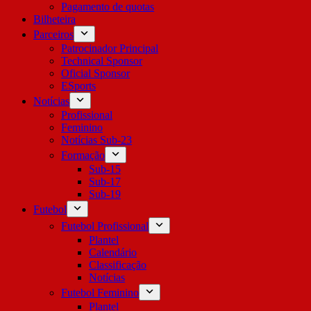
Pagamento de quotas
Bilheteira
Parceiros
Patrocinador Principal
Technical Sponsor
Oficial Sponsor
ESports
Notícias
Profissional
Feminino
Notícias Sub-23
Formação
Sub-15
Sub-17
Sub-19
Futebol
Futebol Profissional
Plantel
Calendário
Classificação
Notícias
Futebol Feminino
Plantel