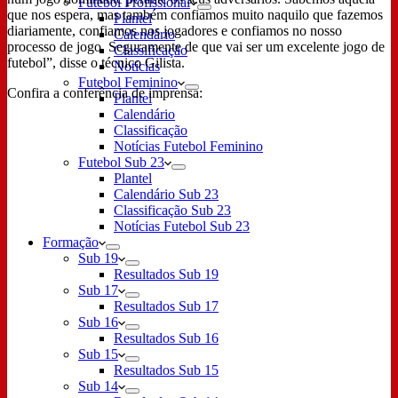
Futebol Profissional
que nos espera, mas também confiamos muito naquilo que fazemos
Plantel
diariamente, confiamos nos jogadores e confiamos no nosso
Calendário
processo de jogo. Seguramente de que vai ser um excelente jogo de
Classificação
futebol”, disse o técnico Gilista.
Notícias
Futebol Feminino
Confira a conferência de imprensa:
Plantel
Calendário
Classificação
Notícias Futebol Feminino
Futebol Sub 23
Plantel
Calendário Sub 23
Classificação Sub 23
Notícias Futebol Sub 23
Formação
Sub 19
Resultados Sub 19
Sub 17
Resultados Sub 17
Sub 16
Resultados Sub 16
Sub 15
Resultados Sub 15
Sub 14