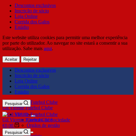
Descontos exclusivos
Inscrição de sócio
Loja Online
Corrida dos Galos
Estádio
Este website utiliza cookies para permitir uma melhor experiência
por parte do utilizador. Ao navegar no site estará a consentir a sua
utilização. Sabe mais
aqui
.
Aceitar
Rejeitar
Descontos exclusivos
Inscrição de sócio
Loja Online
Corrida dos Galos
Estádio
Pesquisar
Gil Vicente Futebol Clube
SDUQ
Gil Vicente Futebol Clube
Contrato de Sociedade
Órgãos de gestão
€
0,00
Clube
Pesquisar