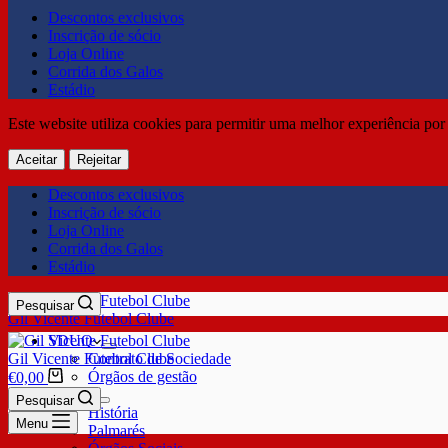
Descontos exclusivos
Inscrição de sócio
Loja Online
Corrida dos Galos
Estádio
Este website utiliza cookies para permitir uma melhor experiência por 
Aceitar
Rejeitar
Descontos exclusivos
Inscrição de sócio
Loja Online
Corrida dos Galos
Estádio
Pesquisar
Gil Vicente Futebol Clube
SDUQ
Gil Vicente Futebol Clube
Contrato de Sociedade
Órgãos de gestão
€
0,00
Clube
Pesquisar
História
Menu
Palmarés