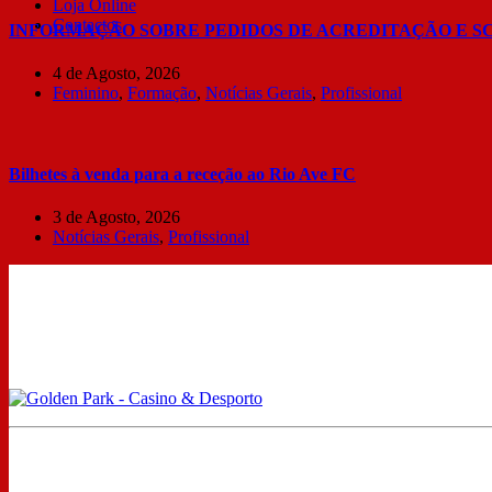
Loja Online
Contactos
INFORMAÇÃO SOBRE PEDIDOS DE ACREDITAÇÃO E S
4 de Agosto, 2026
Feminino
,
Formação
,
Notícias Gerais
,
Profissional
Bilhetes à venda para a receção ao Rio Ave FC
3 de Agosto, 2026
Notícias Gerais
,
Profissional