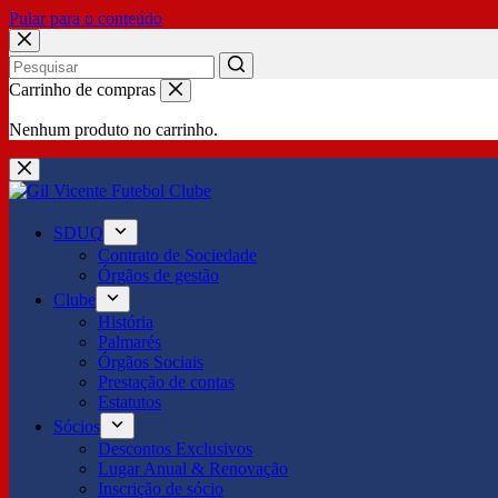
Pular para o conteúdo
No
Carrinho de compras
results
Nenhum produto no carrinho.
SDUQ
Contrato de Sociedade
Órgãos de gestão
Clube
História
Palmarés
Órgãos Sociais
Prestação de contas
Estatutos
Sócios
Descontos Exclusivos
Lugar Anual & Renovação
Inscrição de sócio