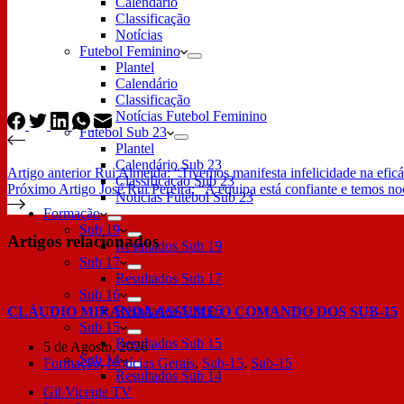
Calendário
Classificação
Notícias
Futebol Feminino
Plantel
Calendário
Classificação
Notícias Futebol Feminino
Futebol Sub 23
Plantel
Calendário Sub 23
Artigo
anterior
Rui Almeida: “Tivemos manifesta infelicidade na eficá
Classificação Sub 23
Próximo
Artigo
José Rui Pereira: “A equipa está confiante e temos no
Notícias Futebol Sub 23
Formação
Sub 19
Artigos relacionados
Resultados Sub 19
Sub 17
Resultados Sub 17
Sub 16
Resultados Sub 16
CLÁUDIO MIRANDA ASSUME O COMANDO DOS SUB-15
Sub 15
Resultados Sub 15
5 de Agosto, 2026
Sub 14
Formação
,
Notícias Gerais
,
Sub-15
,
Sub-15
Resultados Sub 14
Gil Vicente TV