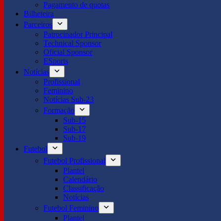
Pagamento de quotas
Bilheteira
Parceiros
Patrocinador Principal
Technical Sponsor
Oficial Sponsor
ESports
Notícias
Profissional
Feminino
Notícias Sub-23
Formação
Sub-15
Sub-17
Sub-19
Futebol
Futebol Profissional
Plantel
Calendário
Classificação
Notícias
Futebol Feminino
Plantel