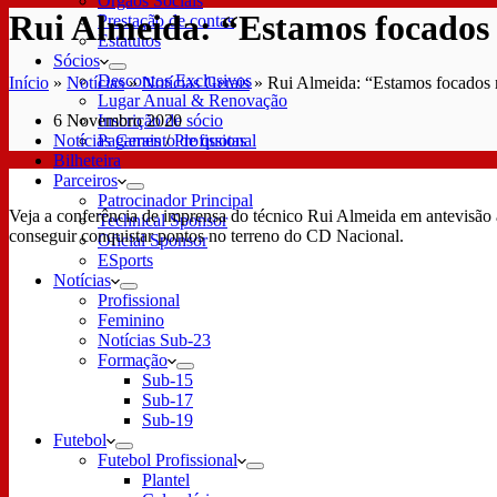
Órgãos Sociais
Rui Almeida: “Estamos focados 
Prestação de contas
Estatutos
Sócios
Descontos Exclusivos
Início
»
Notícias
»
Notícias Gerais
»
Rui Almeida: “Estamos focados 
Lugar Anual & Renovação
6 Novembro 2020
Inscrição de sócio
Notícias Gerais
/
Profissional
Pagamento de quotas
Bilheteira
Parceiros
Patrocinador Principal
Veja a conferência de imprensa do técnico Rui Almeida em antevisão 
Technical Sponsor
conseguir conquistar pontos no terreno do CD Nacional.
Oficial Sponsor
ESports
Notícias
Profissional
Feminino
Notícias Sub-23
Formação
Sub-15
Sub-17
Sub-19
Futebol
Futebol Profissional
Plantel