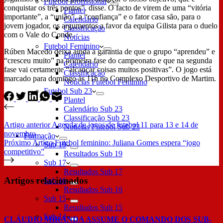
Futebol Profissional
conquistar os três pontos”, disse. O facto de virem de uma “vitória
Plantel
importante”, a “união”, a “confiança” e o fator casa são, para o
Calendário
jovem jogador, os argumentos a favor da equipa Gilista para o duelo
Classificação
com o Vale do Conde.
Notícias
Futebol Feminino
Rúben Macedo deixa ainda a garantia de que o grupo “aprendeu” e
Plantel
“cresceu muito” na primeira fase do campeonato e que na segunda
Calendário
fase vai certamente “alcançar coisas muitos positivas”. O jogo está
Classificação
marcado para domingo às 11h no Complexo Desportivo de Martim.
Notícias Futebol Feminino
Futebol Sub 23
Plantel
Calendário Sub 23
Classificação Sub 23
Artigo
anterior
Agenda de jogos de futebol 11 para 13 e 14 de
Notícias Futebol Sub 23
novembro
Formação
Próximo
Artigo
Futebol feminino: Juliana Gomes espera “jogo
Sub 19
competitivo”
Resultados Sub 19
Sub 17
Resultados Sub 17
Artigos relacionados
Sub 16
Resultados Sub 16
Sub 15
Resultados Sub 15
Sub 14
CLÁUDIO MIRANDA ASSUME O COMANDO DOS SUB-