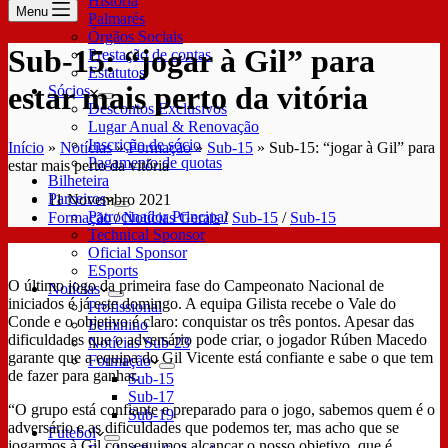
História
Menu
Palmarés
Órgãos Sociais
Sub-15: “jogar à Gil” para
Prestação de contas
Estatutos
estar mais perto da vitória
Sócios
Descontos Exclusivos
Lugar Anual & Renovação
Inscrição de sócio
Início
»
Notícias
»
Formação
»
Sub-15
»
Sub-15: “jogar à Gil” para
Pagamento de quotas
estar mais perto da vitória
Bilheteira
Parceiros
11 Novembro 2021
Patrocinador Principal
Formação
/
Notícias Gerais
/
Sub-15
/
Sub-15
Technical Sponsor
Oficial Sponsor
ESports
O último jogo da primeira fase do Campeonato Nacional de
Notícias
iniciados é já este domingo. A equipa Gilista recebe o Vale do
Profissional
Conde e o objetivo é claro: conquistar os três pontos. Apesar das
Feminino
dificuldades que o adversário pode criar, o jogador Rúben Macedo
Notícias Sub-23
garante que a equipa do Gil Vicente está confiante e sabe o que tem
Formação
de fazer para ganhar.
Sub-15
Sub-17
“O grupo está confiante e preparado para o jogo, sabemos quem é o
Sub-19
adversário e as dificuldades que podemos ter, mas acho que se
Futebol
jogarmos à Gil conseguimos alcançar o nosso objetivo, que é