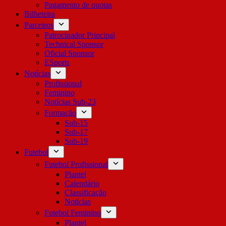
Pagamento de quotas
Bilheteira
Parceiros
Patrocinador Principal
Technical Sponsor
Oficial Sponsor
ESports
Notícias
Profissional
Feminino
Notícias Sub-23
Formação
Sub-15
Sub-17
Sub-19
Futebol
Futebol Profissional
Plantel
Calendário
Classificação
Notícias
Futebol Feminino
Plantel