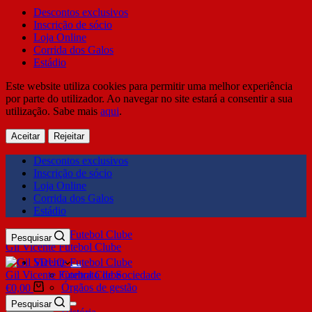
Descontos exclusivos
Inscrição de sócio
Loja Online
Corrida dos Galos
Estádio
Este website utiliza cookies para permitir uma melhor experiência
por parte do utilizador. Ao navegar no site estará a consentir a sua
utilização. Sabe mais
aqui
.
Aceitar
Rejeitar
Descontos exclusivos
Inscrição de sócio
Loja Online
Corrida dos Galos
Estádio
Pesquisar
Gil Vicente Futebol Clube
SDUQ
Gil Vicente Futebol Clube
Contrato de Sociedade
Órgãos de gestão
€
0,00
Clube
Pesquisar