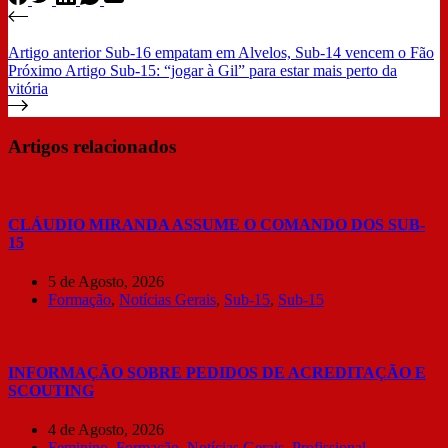
Artigo
anterior
Sub-16 empatam em Alvelos, Sub-14 vencem o Fão
Próximo
Artigo
Sub-15: “jogar à Gil” para estar mais perto da
vitória
Artigos relacionados
CLÁUDIO MIRANDA ASSUME O COMANDO DOS SUB-
15
5 de Agosto, 2026
Formação
,
Notícias Gerais
,
Sub-15
,
Sub-15
INFORMAÇÃO SOBRE PEDIDOS DE ACREDITAÇÃO E
SCOUTING
4 de Agosto, 2026
Feminino
,
Formação
,
Notícias Gerais
,
Profissional