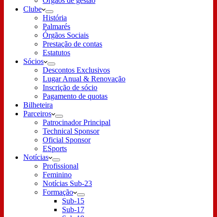
Órgãos de gestão
Clube
História
Palmarés
Órgãos Sociais
Prestação de contas
Estatutos
Sócios
Descontos Exclusivos
Lugar Anual & Renovação
Inscrição de sócio
Pagamento de quotas
Bilheteira
Parceiros
Patrocinador Principal
Technical Sponsor
Oficial Sponsor
ESports
Notícias
Profissional
Feminino
Notícias Sub-23
Formação
Sub-15
Sub-17