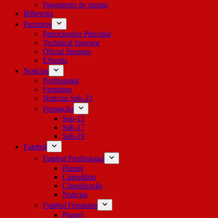
Pagamento de quotas
Bilheteira
Parceiros
Patrocinador Principal
Technical Sponsor
Oficial Sponsor
ESports
Notícias
Profissional
Feminino
Notícias Sub-23
Formação
Sub-15
Sub-17
Sub-19
Futebol
Futebol Profissional
Plantel
Calendário
Classificação
Notícias
Futebol Feminino
Plantel