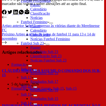
Futebol Profissional
marcador não voltou a sofrer alterações até ao apito final.
Plantel
Calendário
Classificação
Notícias
Futebol Feminino
Artigo
anterior
Sub-15: regresso às vitórias diante do Merelinense
Plantel
FC
Calendário
Próximo
Artigo
Agenda de jogos de futebol 11 para 13 e 14 de
Classificação
novembro
Notícias Futebol Feminino
Futebol Sub 23
Plantel
Artigos relacionados
Calendário Sub 23
Classificação Sub 23
Notícias Futebol Sub 23
Formação
Sub 19
CLÁUDIO MIRANDA ASSUME O COMANDO DOS SUB-
Resultados Sub 19
15
Sub 17
Resultados Sub 17
5 de Agosto, 2026
Sub 16
Formação
,
Notícias Gerais
,
Sub-15
,
Sub-15
Resultados Sub 16
Sub 15
Resultados Sub 15
Sub 14
INFORMAÇÃO SOBRE PEDIDOS DE ACREDITAÇÃO E