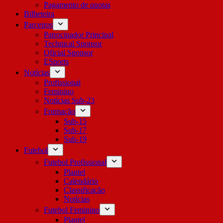
Pagamento de quotas
Bilheteira
Parceiros
Patrocinador Principal
Technical Sponsor
Oficial Sponsor
ESports
Notícias
Profissional
Feminino
Notícias Sub-23
Formação
Sub-15
Sub-17
Sub-19
Futebol
Futebol Profissional
Plantel
Calendário
Classificação
Notícias
Futebol Feminino
Plantel