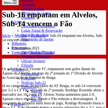
História
Menu
Palmarés
Órgãos Sociais
Sub-16 empatam em Alvelos,
Prestação de contas
Estatutos
Sub-14 vencem o Fão
Sócios
Descontos Exclusivos
Lugar Anual & Renovação
Inscrição de sócio
Início
»
Notícias
»
Formação
»
Sub-16 empatam em Alvelos, Sub-
Pagamento de quotas
14 vencem o Fão
Bilheteira
Parceiros
8 Novembro 2021
Patrocinador Principal
Formação
/
Notícias Gerais
Technical Sponsor
Oficial Sponsor
ESports
Os sub-16 do Gil Vicente FC empataram sem golos diante do
Notícias
Águias de Alvelos, em jogo da 2ª jornada da 1ª Divisão de Juvenis
Profissional
da Associação de Futebol de Braga.
Feminino
Notícias Sub-23
Já no campeonato de iniciados da AF Braga, os sub-14 venceram
Formação
por 3-2 o CF Fão, em jogo da 2ª jornada. Rodrigo Rosendo abriu o
Sub-15
marcador aos 16′ e aos 23′ Afonso Sousa aumentou para 2-0.
Sub-17
Apenas cinco minutos depois o Fão reduziu a desvantagem. À
Sub-19
passagem da primeira meia hora de jogo, Rodrigo Rosendo bisou e
Futebol
fez o 3-1. Já no segundo tempo a equipa adversária fez o 3-2, mas o