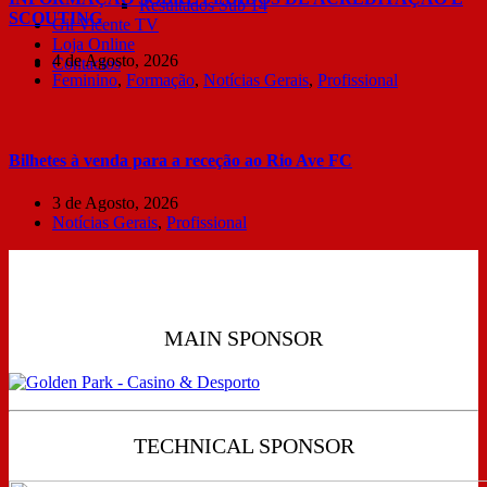
Resultados Sub 14
SCOUTING
Gil Vicente TV
Loja Online
4 de Agosto, 2026
Contactos
Feminino
,
Formação
,
Notícias Gerais
,
Profissional
Bilhetes à venda para a receção ao Rio Ave FC
3 de Agosto, 2026
Notícias Gerais
,
Profissional
MAIN SPONSOR
TECHNICAL SPONSOR