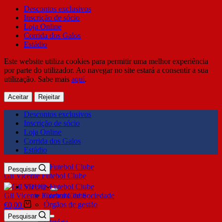
Descontos exclusivos
Inscrição de sócio
Loja Online
Corrida dos Galos
Estádio
Este website utiliza cookies para permitir uma melhor experiência
por parte do utilizador. Ao navegar no site estará a consentir a sua
utilização. Sabe mais
aqui
.
Aceitar
Rejeitar
Descontos exclusivos
Inscrição de sócio
Loja Online
Corrida dos Galos
Estádio
Pesquisar
Gil Vicente Futebol Clube
SDUQ
Gil Vicente Futebol Clube
Contrato de Sociedade
Órgãos de gestão
€
0,00
Clube
Pesquisar