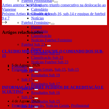
Futebol Profissional
Artigo
anterior
Sub-15: quarto triunfo consecutivo na deslocação ao
Plantel
Vianense
Calendário
Próximo
Artigo
Resultados dos sub-16, sub-14 e equipas de futebol
Classificação
9 e 7
Notícias
Futebol Feminino
Plantel
Calendário
Artigos relacionados
Classificação
Notícias Futebol Feminino
Futebol Sub 23
Plantel
CLÁUDIO MIRANDA ASSUME O COMANDO DOS SUB-
Calendário Sub 23
15
Classificação Sub 23
Notícias Futebol Sub 23
5 de Agosto, 2026
Formação
Formação
,
Notícias Gerais
,
Sub-15
,
Sub-15
Sub 19
Resultados Sub 19
Sub 17
Resultados Sub 17
INFORMAÇÃO SOBRE PEDIDOS DE ACREDITAÇÃO E
Sub 16
SCOUTING
Resultados Sub 16
Sub 15
4 de Agosto, 2026
Resultados Sub 15
Feminino
,
Formação
,
Notícias Gerais
,
Profissional
Sub 14