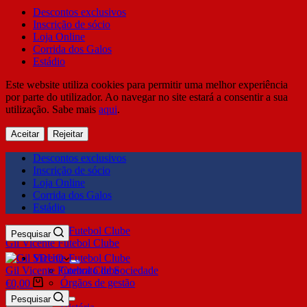
Descontos exclusivos
Inscrição de sócio
Loja Online
Corrida dos Galos
Estádio
Este website utiliza cookies para permitir uma melhor experiência
por parte do utilizador. Ao navegar no site estará a consentir a sua
utilização. Sabe mais
aqui
.
Aceitar
Rejeitar
Descontos exclusivos
Inscrição de sócio
Loja Online
Corrida dos Galos
Estádio
Pesquisar
Gil Vicente Futebol Clube
SDUQ
Gil Vicente Futebol Clube
Contrato de Sociedade
Órgãos de gestão
€
0,00
Clube
Pesquisar