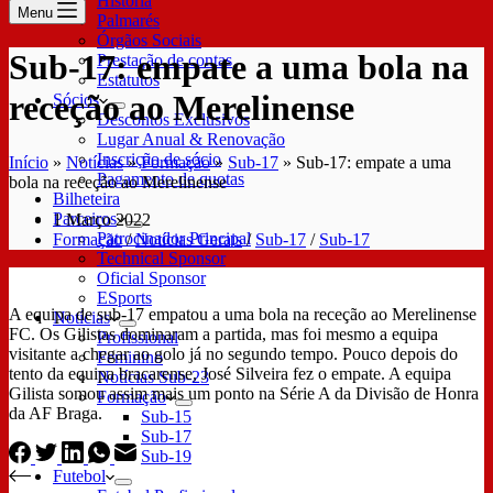
História
Menu
Palmarés
Órgãos Sociais
Sub-17: empate a uma bola na
Prestação de contas
Estatutos
receção ao Merelinense
Sócios
Descontos Exclusivos
Lugar Anual & Renovação
Inscrição de sócio
Início
»
Notícias
»
Formação
»
Sub-17
»
Sub-17: empate a uma
Pagamento de quotas
bola na receção ao Merelinense
Bilheteira
Parceiros
1 Março 2022
Patrocinador Principal
Formação
/
Notícias Gerais
/
Sub-17
/
Sub-17
Technical Sponsor
Oficial Sponsor
ESports
A equipa de sub-17 empatou a uma bola na receção ao Merelinense
Notícias
FC. Os Gilistas dominaram a partida, mas foi mesmo a equipa
Profissional
visitante a chegar ao golo já no segundo tempo. Pouco depois do
Feminino
tento da equipa bracarense, José Silveira fez o empate. A equipa
Notícias Sub-23
Gilista somou assim mais um ponto na Série A da Divisão de Honra
Formação
da AF Braga.
Sub-15
Sub-17
Sub-19
Futebol