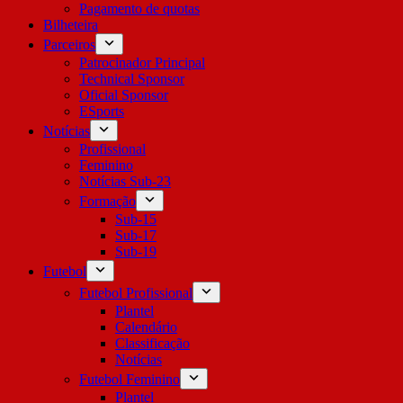
Pagamento de quotas
Bilheteira
Parceiros
Patrocinador Principal
Technical Sponsor
Oficial Sponsor
ESports
Notícias
Profissional
Feminino
Notícias Sub-23
Formação
Sub-15
Sub-17
Sub-19
Futebol
Futebol Profissional
Plantel
Calendário
Classificação
Notícias
Futebol Feminino
Plantel