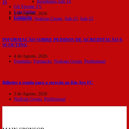
Resultados Sub 14
15
Gil Vicente TV
Loja Online
5 de Agosto, 2026
Contactos
Formação
,
Notícias Gerais
,
Sub-15
,
Sub-15
INFORMAÇÃO SOBRE PEDIDOS DE ACREDITAÇÃO E
SCOUTING
4 de Agosto, 2026
Feminino
,
Formação
,
Notícias Gerais
,
Profissional
Bilhetes à venda para a receção ao Rio Ave FC
3 de Agosto, 2026
Notícias Gerais
,
Profissional