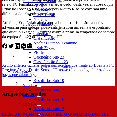
Futebol Profissional
se e o FC Famalicão voltou a marcar cedo, desta vez em dose dupla.
Plantel
Primeiro Rodrigo Ribeiro e depois Mauro Ribeiro cavaram uma
Calendário
diferença de três golos no placar.
Classificação
Notícias
Até final, Eric Ayiah ainda aproveitou uma distração na defesa
Futebol Feminino
adversária para reduzir a desvantagem com um remate espontâneo
Plantel
que ditou o 1-3 final. Termina assim a primeira temporada de sempre
Calendário
da equipa Sub-23 do Gil Vicente FC.
Classificação
Notícias Futebol Feminino
Futebol Sub 23
Plantel
Calendário Sub 23
Classificação Sub 23
Artigo
anterior
Gilistas regressam aos triunfos frente ao Boavista FC
Notícias Futebol Sub 23
Próximo
Artigo
Daniel Sousa: “O nosso objetivo é ganhar os dois
Formação
jogos que faltam”
Sub 19
Resultados Sub 19
Sub 17
Resultados Sub 17
Artigos relacionados
Sub 16
Resultados Sub 16
Sub 15
Resultados Sub 15
Sub 14
CLÁUDIO MIRANDA ASSUME O COMANDO DOS SUB-