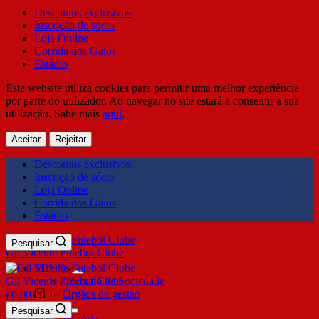
Descontos exclusivos
Inscrição de sócio
Loja Online
Corrida dos Galos
Estádio
Este website utiliza cookies para permitir uma melhor experiência
por parte do utilizador. Ao navegar no site estará a consentir a sua
utilização. Sabe mais
aqui
.
Aceitar
Rejeitar
Descontos exclusivos
Inscrição de sócio
Loja Online
Corrida dos Galos
Estádio
Pesquisar
Gil Vicente Futebol Clube
SDUQ
Gil Vicente Futebol Clube
Contrato de Sociedade
Órgãos de gestão
€
0,00
Clube
Pesquisar