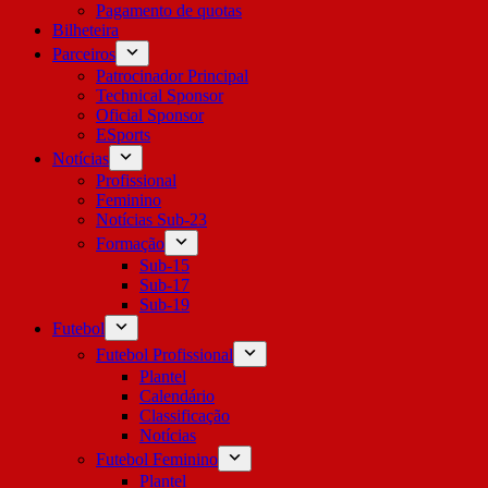
Pagamento de quotas
Bilheteira
Parceiros
Patrocinador Principal
Technical Sponsor
Oficial Sponsor
ESports
Notícias
Profissional
Feminino
Notícias Sub-23
Formação
Sub-15
Sub-17
Sub-19
Futebol
Futebol Profissional
Plantel
Calendário
Classificação
Notícias
Futebol Feminino
Plantel