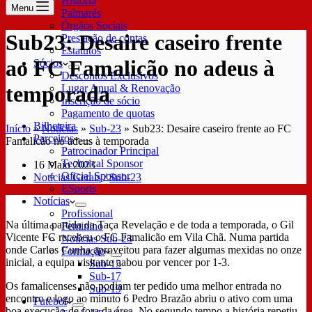
História
Menu
Palmarés
Órgãos Sociais
Sub23: Desaire caseiro frente
Prestação de contas
Estatutos
ao FC Famalicão no adeus à
Sócios
Descontos Exclusivos
temporada
Lugar Anual & Renovação
Inscrição de sócio
Pagamento de quotas
Bilheteira
Início
»
Notícias
»
Sub-23
»
Sub23: Desaire caseiro frente ao FC
Parceiros
Famalicão no adeus à temporada
Patrocinador Principal
Technical Sponsor
16 Maio 2023
Oficial Sponsor
Notícias Gerais
/
Sub-23
ESports
Notícias
Profissional
Na última partida da Taça Revelação e de toda a temporada, o Gil
Feminino
Vicente FC recebeu o FC Famalicão em Vila Chã. Numa partida
Notícias Sub-23
onde Carlos Cunha aproveitou para fazer algumas mexidas no onze
Formação
inicial, a equipa visitante aabou por vencer por 1-3.
Sub-15
Sub-17
Os famalicenses não podiam ter pedido uma melhor entrada no
Sub-19
encontro e logo ao minuto 6 Pedro Brazão abriu o ativo com uma
Futebol
boa execução de fora da área. No segundo tempo a história repetiu-