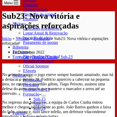
História
Menu
Palmarés
Órgãos Sociais
Sub23: Nova vitória e
Prestação de contas
Estatutos
aspirações reforçadas
Sócios
Descontos Exclusivos
Lugar Anual & Renovação
Inscrição de sócio
Início
»
Notícias
»
Formação
»
Sub23: Nova vitória e aspirações
Pagamento de quotas
reforçadas
Bilheteira
Parceiros
14 Dezembro 2022
Patrocinador Principal
Formação
/
Notícias Gerais
/
Sub-23
Technical Sponsor
Oficial Sponsor
ESports
No primeiro tempo o jogo esteve sempre bastante amarrado, mas há
Notícias
a destacar o minuto 28. Fodelcio apareceu a cabecear na pequena
Profissional
área, no entanto o guardião gilista, Tiago Peixoto, assinou uma
Feminino
defesa do outro mundo que manteve o marcador a zeros até ao
Notícias Sub-23
intervalo.
Formação
Sub-15
No regresso dos balneários, a equipa de Carlos Cunha entrou
Sub-17
melhor e chegou rapidamente ao golo. João Barros ganhou a faixa
Sub-19
do lado, cruzou e, num lance infeliz, um defensor vilacondense
Futebol
introduziu a bola na própria baliza.