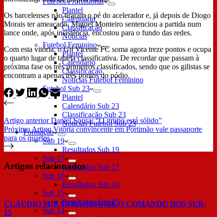
Futebol Profissional
Plantel
Os barcelenses não tiraram o pé do acelerador e, já depois de Diogo
Calendário
Morais ter ameaçado, Miguel Monteiro sentenciou a partida num
Classificação
lance onde, após insistência, encostou para o fundo das redes.
Notícias
Futebol Feminino
Com esta vitória, o Gil Vicente FC soma agora treze pontos e ocupa
Plantel
o quarto lugar de tabela classificativa. De recordar que passam à
Calendário
próxima fase os três primeiros classificados, sendo que os gilistas se
Classificação
encontram a apenas três pontos do pódio.
Notícias Futebol Feminino
Futebol Sub 23
Plantel
Calendário Sub 23
Classificação Sub 23
Artigo
anterior
Daniel Sousa: “O grupo está sólido”
Notícias Futebol Sub 23
Próximo
Artigo
Vitória convincente em Portimão vale passaporte
Formação
para os quartos
Sub 19
Resultados Sub 19
Sub 17
Artigos relacionados
Resultados Sub 17
Sub 16
Resultados Sub 16
Sub 15
Resultados Sub 15
CLÁUDIO MIRANDA ASSUME O COMANDO DOS SUB-
Sub 14
15