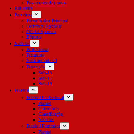
Pagamento de quotas
Bilheteira
Parceiros
Patrocinador Principal
Technical Sponsor
Oficial Sponsor
ESports
Notícias
Profissional
Feminino
Notícias Sub-23
Formação
Sub-15
Sub-17
Sub-19
Futebol
Futebol Profissional
Plantel
Calendário
Classificação
Notícias
Futebol Feminino
Plantel