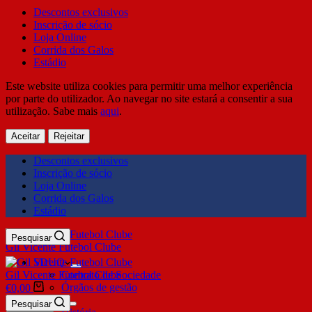
Descontos exclusivos
Inscrição de sócio
Loja Online
Corrida dos Galos
Estádio
Este website utiliza cookies para permitir uma melhor experiência
por parte do utilizador. Ao navegar no site estará a consentir a sua
utilização. Sabe mais
aqui
.
Aceitar
Rejeitar
Descontos exclusivos
Inscrição de sócio
Loja Online
Corrida dos Galos
Estádio
Pesquisar
Gil Vicente Futebol Clube
SDUQ
Gil Vicente Futebol Clube
Contrato de Sociedade
Órgãos de gestão
€
0,00
Clube
Pesquisar