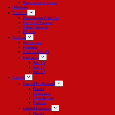
Pagamento de quotas
Bilheteira
Parceiros
Patrocinador Principal
Technical Sponsor
Oficial Sponsor
ESports
Notícias
Profissional
Feminino
Notícias Sub-23
Formação
Sub-15
Sub-17
Sub-19
Futebol
Futebol Profissional
Plantel
Calendário
Classificação
Notícias
Futebol Feminino
Plantel