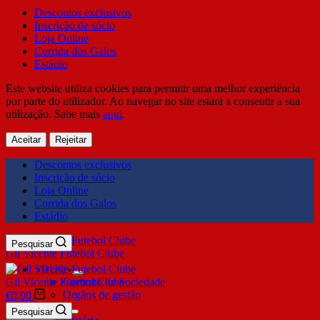
Descontos exclusivos
Inscrição de sócio
Loja Online
Corrida dos Galos
Estádio
Este website utiliza cookies para permitir uma melhor experiência
por parte do utilizador. Ao navegar no site estará a consentir a sua
utilização. Sabe mais
aqui
.
Aceitar
Rejeitar
Descontos exclusivos
Inscrição de sócio
Loja Online
Corrida dos Galos
Estádio
Pesquisar
Gil Vicente Futebol Clube
SDUQ
Gil Vicente Futebol Clube
Contrato de Sociedade
Órgãos de gestão
€
0,00
Clube
Pesquisar