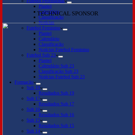
Futebol Profissional
Plantel
Calendário
TECHNICAL SPONSOR
Classificação
Notícias
Futebol Feminino
Plantel
Calendário
Classificação
Notícias Futebol Feminino
Futebol Sub 23
Plantel
Calendário Sub 23
Classificação Sub 23
Notícias Futebol Sub 23
Formação
Sub 19
Resultados Sub 19
Sub 17
Resultados Sub 17
Sub 16
Resultados Sub 16
Sub 15
Resultados Sub 15
Sub 14