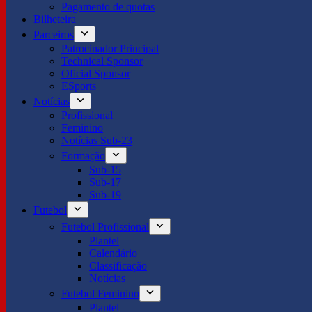
Pagamento de quotas
Bilheteira
Parceiros
Patrocinador Principal
Technical Sponsor
Oficial Sponsor
ESports
Notícias
Profissional
Feminino
Notícias Sub-23
Formação
Sub-15
Sub-17
Sub-19
Futebol
Futebol Profissional
Plantel
Calendário
Classificação
Notícias
Futebol Feminino
Plantel