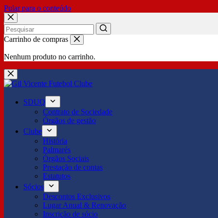
Pular para o conteúdo
No
Carrinho de compras
results
Nenhum produto no carrinho.
SDUQ
Contrato de Sociedade
Órgãos de gestão
Clube
História
Palmarés
Órgãos Sociais
Prestação de contas
Estatutos
Sócios
Descontos Exclusivos
Lugar Anual & Renovação
Inscrição de sócio