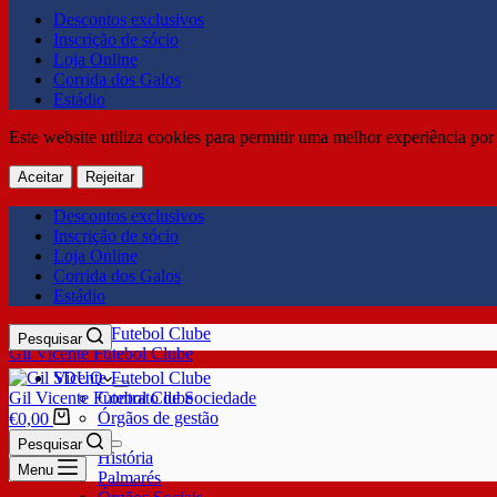
Descontos exclusivos
Inscrição de sócio
Loja Online
Corrida dos Galos
Estádio
Este website utiliza cookies para permitir uma melhor experiência por 
Aceitar
Rejeitar
Descontos exclusivos
Inscrição de sócio
Loja Online
Corrida dos Galos
Estádio
Pesquisar
Gil Vicente Futebol Clube
SDUQ
Gil Vicente Futebol Clube
Contrato de Sociedade
Órgãos de gestão
€
0,00
Clube
Pesquisar
História
Menu
Palmarés