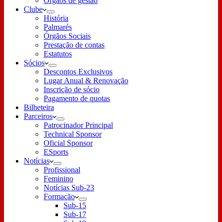
Órgãos de gestão
Clube
História
Palmarés
Órgãos Sociais
Prestação de contas
Estatutos
Sócios
Descontos Exclusivos
Lugar Anual & Renovação
Inscrição de sócio
Pagamento de quotas
Bilheteira
Parceiros
Patrocinador Principal
Technical Sponsor
Oficial Sponsor
ESports
Notícias
Profissional
Feminino
Notícias Sub-23
Formação
Sub-15
Sub-17