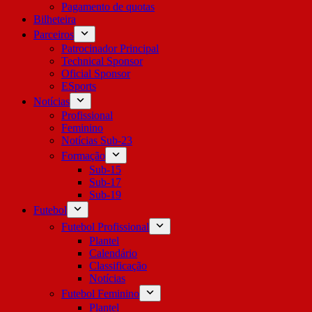
Pagamento de quotas
Bilheteira
Parceiros
Patrocinador Principal
Technical Sponsor
Oficial Sponsor
ESports
Notícias
Profissional
Feminino
Notícias Sub-23
Formação
Sub-15
Sub-17
Sub-19
Futebol
Futebol Profissional
Plantel
Calendário
Classificação
Notícias
Futebol Feminino
Plantel