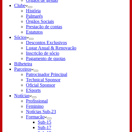
Órgãos de gestão
Clube
História
Palmarés
Órgãos Sociais
Prestação de contas
Estatutos
Sócios
Descontos Exclusivos
Lugar Anual & Renovação
Inscrição de sócio
Pagamento de quotas
Bilheteira
Parceiros
Patrocinador Principal
Technical Sponsor
Oficial Sponsor
ESports
Notícias
Profissional
Feminino
Notícias Sub-23
Formação
Sub-15
Sub-17