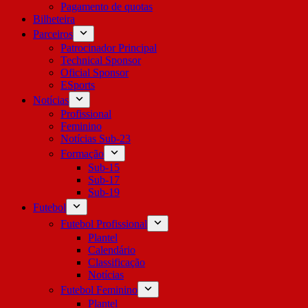
Pagamento de quotas
Bilheteira
Parceiros
Patrocinador Principal
Technical Sponsor
Oficial Sponsor
ESports
Notícias
Profissional
Feminino
Notícias Sub-23
Formação
Sub-15
Sub-17
Sub-19
Futebol
Futebol Profissional
Plantel
Calendário
Classificação
Notícias
Futebol Feminino
Plantel