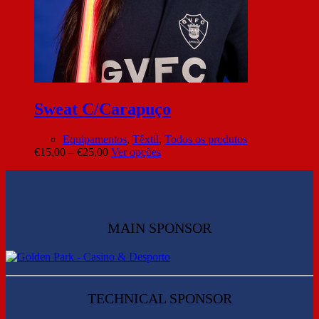
Sweat C/Carapuço
Equipamentos
,
Têxtil
,
Todos os produtos
€
15,00
–
€
25,00
Ver opções
MAIN SPONSOR
TECHNICAL SPONSOR