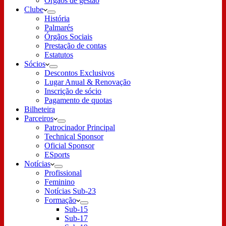
Órgãos de gestão
Clube
História
Palmarés
Órgãos Sociais
Prestação de contas
Estatutos
Sócios
Descontos Exclusivos
Lugar Anual & Renovação
Inscrição de sócio
Pagamento de quotas
Bilheteira
Parceiros
Patrocinador Principal
Technical Sponsor
Oficial Sponsor
ESports
Notícias
Profissional
Feminino
Notícias Sub-23
Formação
Sub-15
Sub-17