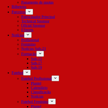
Pagamento de quotas
Bilheteira
Parceiros
Patrocinador Principal
Technical Sponsor
Oficial Sponsor
ESports
Notícias
Profissional
Feminino
Notícias Sub-23
Formação
Sub-15
Sub-17
Sub-19
Futebol
Futebol Profissional
Plantel
Calendário
Classificação
Notícias
Futebol Feminino
Plantel