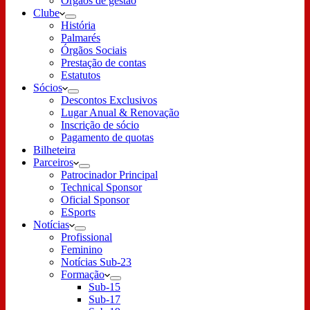
Órgãos de gestão
Clube
História
Palmarés
Órgãos Sociais
Prestação de contas
Estatutos
Sócios
Descontos Exclusivos
Lugar Anual & Renovação
Inscrição de sócio
Pagamento de quotas
Bilheteira
Parceiros
Patrocinador Principal
Technical Sponsor
Oficial Sponsor
ESports
Notícias
Profissional
Feminino
Notícias Sub-23
Formação
Sub-15
Sub-17