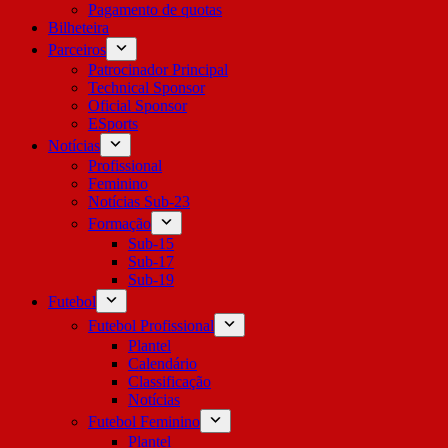
Pagamento de quotas
Bilheteira
Parceiros
Patrocinador Principal
Technical Sponsor
Oficial Sponsor
ESports
Notícias
Profissional
Feminino
Notícias Sub-23
Formação
Sub-15
Sub-17
Sub-19
Futebol
Futebol Profissional
Plantel
Calendário
Classificação
Notícias
Futebol Feminino
Plantel