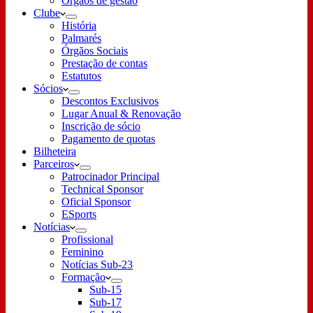
Órgãos de gestão
Clube
História
Palmarés
Órgãos Sociais
Prestação de contas
Estatutos
Sócios
Descontos Exclusivos
Lugar Anual & Renovação
Inscrição de sócio
Pagamento de quotas
Bilheteira
Parceiros
Patrocinador Principal
Technical Sponsor
Oficial Sponsor
ESports
Notícias
Profissional
Feminino
Notícias Sub-23
Formação
Sub-15
Sub-17