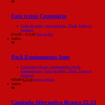
Fato treino Centenário
Linha de treino
,
Sem categoria
,
Têxtil
,
Todos os
produtos
€
10,00
–
€
15,00
Ver opções
Saldos
Pack Equipamento Jogo
Camisolas Oficiais
,
Equipamento oficial
,
Equipamentos
,
Linha de treino
,
Têxtil
,
Todos os
produtos
€
65,00
€
23,00
Select options
Saldos
Camisola Alternativa Branca 22-23