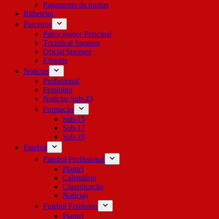
Pagamento de quotas
Bilheteira
Parceiros
Patrocinador Principal
Technical Sponsor
Oficial Sponsor
ESports
Notícias
Profissional
Feminino
Notícias Sub-23
Formação
Sub-15
Sub-17
Sub-19
Futebol
Futebol Profissional
Plantel
Calendário
Classificação
Notícias
Futebol Feminino
Plantel