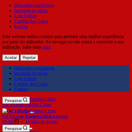
Descontos exclusivos
Inscrição de sócio
Loja Online
Corrida dos Galos
Estádio
Este website utiliza cookies para permitir uma melhor experiência
por parte do utilizador. Ao navegar no site estará a consentir a sua
utilização. Sabe mais
aqui
.
Aceitar
Rejeitar
Descontos exclusivos
Inscrição de sócio
Loja Online
Corrida dos Galos
Estádio
Pesquisar
Gil Vicente Futebol Clube
SDUQ
Gil Vicente Futebol Clube
Contrato de Sociedade
Órgãos de gestão
€
0,00
Clube
Pesquisar