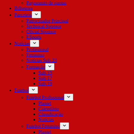
Pagamento de quotas
Bilheteira
Parceiros
Patrocinador Principal
Technical Sponsor
Oficial Sponsor
ESports
Notícias
Profissional
Feminino
Notícias Sub-23
Formação
Sub-15
Sub-17
Sub-19
Futebol
Futebol Profissional
Plantel
Calendário
Classificação
Notícias
Futebol Feminino
Plantel