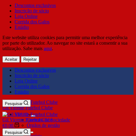
Descontos exclusivos
Inscrição de sócio
Loja Online
Corrida dos Galos
Estádio
Este website utiliza cookies para permitir uma melhor experiência
por parte do utilizador. Ao navegar no site estará a consentir a sua
utilização. Sabe mais
aqui
.
Aceitar
Rejeitar
Descontos exclusivos
Inscrição de sócio
Loja Online
Corrida dos Galos
Estádio
Pesquisar
Gil Vicente Futebol Clube
SDUQ
Gil Vicente Futebol Clube
Contrato de Sociedade
Órgãos de gestão
€
0,00
Clube
Pesquisar