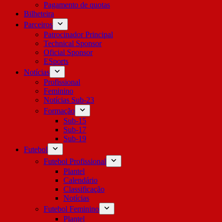
Pagamento de quotas
Bilheteira
Parceiros
Patrocinador Principal
Technical Sponsor
Oficial Sponsor
ESports
Notícias
Profissional
Feminino
Notícias Sub-23
Formação
Sub-15
Sub-17
Sub-19
Futebol
Futebol Profissional
Plantel
Calendário
Classificação
Notícias
Futebol Feminino
Plantel