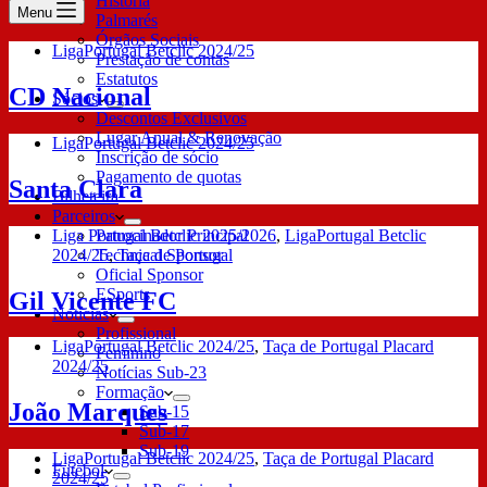
História
Menu
Palmarés
Órgãos Sociais
LigaPortugal Betclic 2024/25
Prestação de contas
Estatutos
CD Nacional
Sócios
Descontos Exclusivos
Lugar Anual & Renovação
LigaPortugal Betclic 2024/25
Inscrição de sócio
Pagamento de quotas
Santa Clara
Bilheteira
Parceiros
Liga Portugal Betclic 2025/2026
,
LigaPortugal Betclic
Patrocinador Principal
2024/25
,
Taça de Portugal
Technical Sponsor
Oficial Sponsor
ESports
Gil Vicente FC
Notícias
Profissional
LigaPortugal Betclic 2024/25
,
Taça de Portugal Placard
Feminino
2024/25
Notícias Sub-23
Formação
João Marques
Sub-15
Sub-17
Sub-19
LigaPortugal Betclic 2024/25
,
Taça de Portugal Placard
Futebol
2024/25