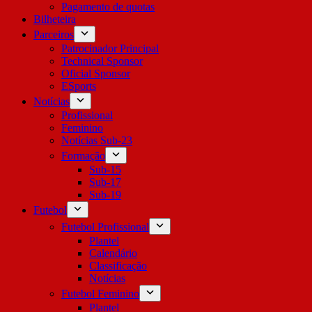
Pagamento de quotas
Bilheteira
Parceiros
Patrocinador Principal
Technical Sponsor
Oficial Sponsor
ESports
Notícias
Profissional
Feminino
Notícias Sub-23
Formação
Sub-15
Sub-17
Sub-19
Futebol
Futebol Profissional
Plantel
Calendário
Classificação
Notícias
Futebol Feminino
Plantel