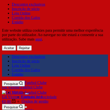
Descontos exclusivos
Inscrição de sócio
Loja Online
Corrida dos Galos
Estádio
Este website utiliza cookies para permitir uma melhor experiência
por parte do utilizador. Ao navegar no site estará a consentir a sua
utilização. Sabe mais
aqui
.
Aceitar
Rejeitar
Descontos exclusivos
Inscrição de sócio
Loja Online
Corrida dos Galos
Estádio
Pesquisar
Gil Vicente Futebol Clube
SDUQ
Gil Vicente Futebol Clube
Contrato de Sociedade
Órgãos de gestão
€
0,00
Clube
Pesquisar