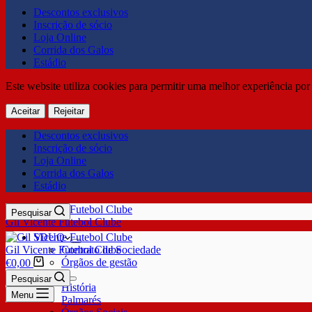
Descontos exclusivos
Inscrição de sócio
Loja Online
Corrida dos Galos
Estádio
Este website utiliza cookies para permitir uma melhor experiência por 
Aceitar
Rejeitar
Descontos exclusivos
Inscrição de sócio
Loja Online
Corrida dos Galos
Estádio
Pesquisar
Gil Vicente Futebol Clube
SDUQ
Gil Vicente Futebol Clube
Contrato de Sociedade
Órgãos de gestão
€
0,00
Clube
Pesquisar
História
Menu
Palmarés