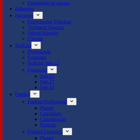
Pagamento de quotas
Bilheteira
Parceiros
Patrocinador Principal
Technical Sponsor
Oficial Sponsor
ESports
Notícias
Profissional
Feminino
Notícias Sub-23
Formação
Sub-15
Sub-17
Sub-19
Futebol
Futebol Profissional
Plantel
Calendário
Classificação
Notícias
Futebol Feminino
Plantel