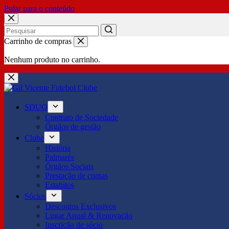
Pular para o conteúdo
No
Carrinho de compras
results
Nenhum produto no carrinho.
SDUQ
Contrato de Sociedade
Órgãos de gestão
Clube
História
Palmarés
Órgãos Sociais
Prestação de contas
Estatutos
Sócios
Descontos Exclusivos
Lugar Anual & Renovação
Inscrição de sócio