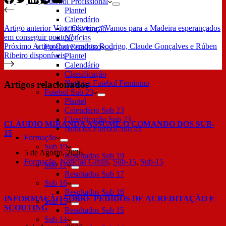
Futebol Profissional
Plantel
Calendário
Artigo
anterior
Vítor Oliveira: “Vamos para a Madeira esperançados
Classificação
em conseguir pontos”
Notícias
Próximo
Artigo
Convocados: Rodrigo, Claude Gonçalves e Rúben
Futebol Feminino
Ribeiro disponíveis
Plantel
Calendário
Classificação
Notícias Futebol Feminino
Artigos relacionados
Futebol Sub 23
Plantel
Calendário Sub 23
Classificação Sub 23
CLÁUDIO MIRANDA ASSUME O COMANDO DOS SUB-
Notícias Futebol Sub 23
15
Formação
Sub 19
5 de Agosto, 2026
Resultados Sub 19
Formação
,
Notícias Gerais
,
Sub-15
,
Sub-15
Sub 17
Resultados Sub 17
Sub 16
Resultados Sub 16
INFORMAÇÃO SOBRE PEDIDOS DE ACREDITAÇÃO E
Sub 15
SCOUTING
Resultados Sub 15
Sub 14