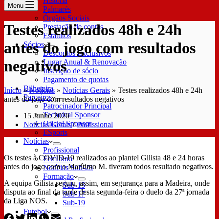
História
Menu
Palmarés
Órgãos Sociais
Testes realizados 48h e 24h
Prestação de contas
Estatutos
antes do jogo com resultados
Sócios
Descontos Exclusivos
negativos
Lugar Anual & Renovação
Inscrição de sócio
Pagamento de quotas
Bilheteira
Início
»
Notícias
»
Notícias Gerais
»
Testes realizados 48h e 24h
Parceiros
antes do jogo com resultados negativos
Patrocinador Principal
Technical Sponsor
15 Junho 2020
Oficial Sponsor
Notícias Gerais
/
Profissional
ESports
Notícias
Profissional
Os testes à COVID-19 realizados ao plantel Gilista 48 e 24 horas
Feminino
antes do jogo com o Marítimo M. tiveram todos resultado negativos.
Notícias Sub-23
Formação
A equipa Gilista seguiu, assim, em segurança para a Madeira, onde
Sub-15
disputa ao final da tarde desta segunda-feira o duelo da 27ª jornada
Sub-17
da Liga NOS.
Sub-19
Futebol