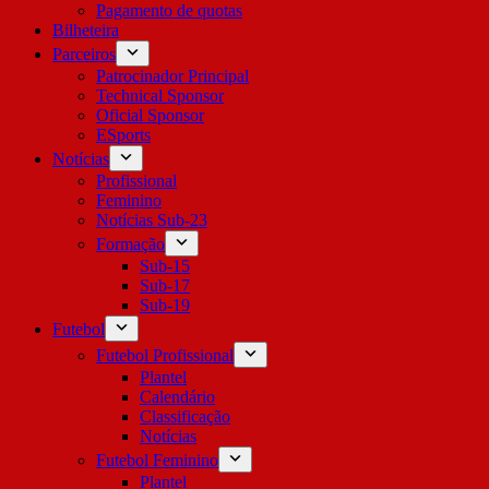
Pagamento de quotas
Bilheteira
Parceiros
Patrocinador Principal
Technical Sponsor
Oficial Sponsor
ESports
Notícias
Profissional
Feminino
Notícias Sub-23
Formação
Sub-15
Sub-17
Sub-19
Futebol
Futebol Profissional
Plantel
Calendário
Classificação
Notícias
Futebol Feminino
Plantel