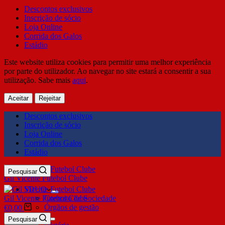
Descontos exclusivos
Inscrição de sócio
Loja Online
Corrida dos Galos
Estádio
Este website utiliza cookies para permitir uma melhor experiência
por parte do utilizador. Ao navegar no site estará a consentir a sua
utilização. Sabe mais
aqui
.
Aceitar
Rejeitar
Descontos exclusivos
Inscrição de sócio
Loja Online
Corrida dos Galos
Estádio
Pesquisar
Gil Vicente Futebol Clube
SDUQ
Gil Vicente Futebol Clube
Contrato de Sociedade
Órgãos de gestão
€
0,00
Clube
Pesquisar