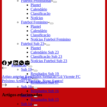
Futebol Profissional
Plantel
Calendário
Classificação
Notícias
Futebol Feminino
Plantel
Calendário
Classificação
Notícias Futebol Feminino
Futebol Sub 23
Plantel
Calendário Sub 23
Classificação Sub 23
Notícias Futebol Sub 23
Formação
Sub 19
Resultados Sub 19
Artigo
anterior
Resultados formação Gil Vicente FC
Sub 17
Próximo
Artigo
Obrigado, Nuno Santos!
Resultados Sub 17
Sub 16
Resultados Sub 16
Artigos relacionados
Sub 15
Resultados Sub 15
Sub 14