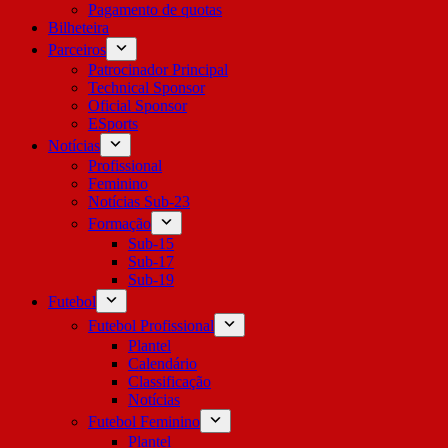
Pagamento de quotas
Bilheteira
Parceiros
Patrocinador Principal
Technical Sponsor
Oficial Sponsor
ESports
Notícias
Profissional
Feminino
Notícias Sub-23
Formação
Sub-15
Sub-17
Sub-19
Futebol
Futebol Profissional
Plantel
Calendário
Classificação
Notícias
Futebol Feminino
Plantel