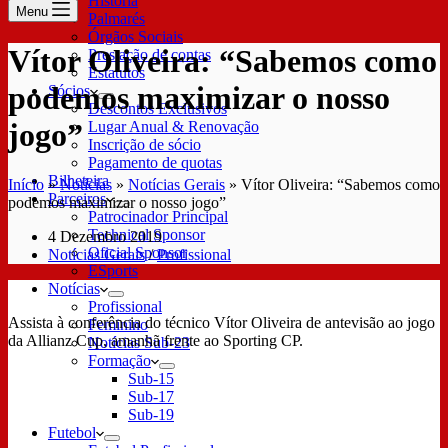
História
Menu
Palmarés
Órgãos Sociais
Vítor Oliveira: “Sabemos como
Prestação de contas
Estatutos
podemos maximizar o nosso
Sócios
Descontos Exclusivos
jogo”
Lugar Anual & Renovação
Inscrição de sócio
Pagamento de quotas
Bilheteira
Início
»
Notícias
»
Notícias Gerais
»
Vítor Oliveira: “Sabemos como
Parceiros
podemos maximizar o nosso jogo”
Patrocinador Principal
Technical Sponsor
4 Dezembro 2019
Oficial Sponsor
Notícias Gerais
/
Profissional
ESports
Notícias
Profissional
Assista à conferência do técnico Vítor Oliveira de antevisão ao jogo
Feminino
da Allianz Cup, amanhã frente ao Sporting CP.
Notícias Sub-23
Formação
Sub-15
Sub-17
Sub-19
Futebol