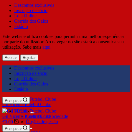
Descontos exclusivos
Inscrição de sócio
Loja Online
Corrida dos Galos
Estádio
Este website utiliza cookies para permitir uma melhor experiência
por parte do utilizador. Ao navegar no site estará a consentir a sua
utilização. Sabe mais
aqui
.
Aceitar
Rejeitar
Descontos exclusivos
Inscrição de sócio
Loja Online
Corrida dos Galos
Estádio
Pesquisar
Gil Vicente Futebol Clube
SDUQ
Gil Vicente Futebol Clube
Contrato de Sociedade
Órgãos de gestão
€
0,00
Clube
Pesquisar