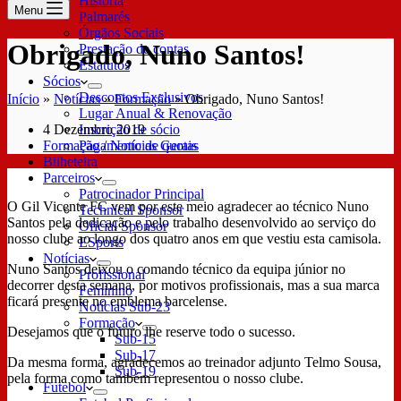
História
Menu
Palmarés
Órgãos Sociais
Obrigado, Nuno Santos!
Prestação de contas
Estatutos
Sócios
Descontos Exclusivos
Início
»
Notícias
»
Formação
»
Obrigado, Nuno Santos!
Lugar Anual & Renovação
4 Dezembro 2019
Inscrição de sócio
Formação
/
Notícias Gerais
Pagamento de quotas
Bilheteira
Parceiros
Patrocinador Principal
O Gil Vicente FC vem por este meio agradecer ao técnico Nuno
Technical Sponsor
Santos pela dedicação e pelo trabalho desenvolvido ao serviço do
Oficial Sponsor
nosso clube ao longo dos quatro anos em que vestiu esta camisola.
ESports
Notícias
Nuno Santos deixou o comando técnico da equipa júnior no
Profissional
decorrer desta semana, por motivos profissionais, mas a sua marca
Feminino
ficará presente no emblema barcelense.
Notícias Sub-23
Formação
Desejamos que o futuro lhe reserve todo o sucesso.
Sub-15
Sub-17
Da mesma forma, agradecemos ao treinador adjunto Telmo Sousa,
Sub-19
pela forma como também representou o nosso clube.
Futebol