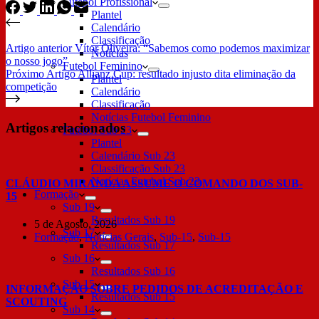
Futebol Profissional
Plantel
Calendário
Classificação
Artigo
anterior
Vítor Oliveira: “Sabemos como podemos maximizar
Notícias
o nosso jogo”
Futebol Feminino
Próximo
Artigo
Allianz Cup: resultado injusto dita eliminação da
Plantel
competição
Calendário
Classificação
Notícias Futebol Feminino
Artigos relacionados
Futebol Sub 23
Plantel
Calendário Sub 23
Classificação Sub 23
Notícias Futebol Sub 23
CLÁUDIO MIRANDA ASSUME O COMANDO DOS SUB-
Formação
15
Sub 19
Resultados Sub 19
5 de Agosto, 2026
Sub 17
Formação
,
Notícias Gerais
,
Sub-15
,
Sub-15
Resultados Sub 17
Sub 16
Resultados Sub 16
Sub 15
INFORMAÇÃO SOBRE PEDIDOS DE ACREDITAÇÃO E
Resultados Sub 15
SCOUTING
Sub 14