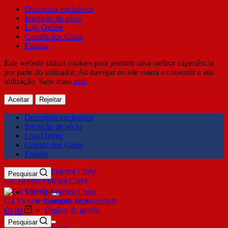
Descontos exclusivos
Inscrição de sócio
Loja Online
Corrida dos Galos
Estádio
Este website utiliza cookies para permitir uma melhor experiência
por parte do utilizador. Ao navegar no site estará a consentir a sua
utilização. Sabe mais
aqui
.
Aceitar
Rejeitar
Descontos exclusivos
Inscrição de sócio
Loja Online
Corrida dos Galos
Estádio
Pesquisar
Gil Vicente Futebol Clube
SDUQ
Gil Vicente Futebol Clube
Contrato de Sociedade
Órgãos de gestão
€
0,00
Clube
Pesquisar