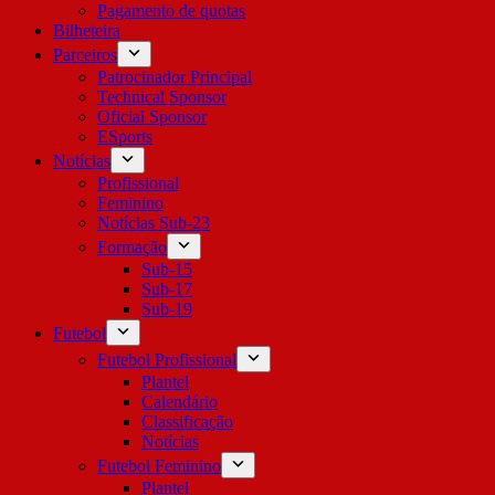
Pagamento de quotas
Bilheteira
Parceiros
Patrocinador Principal
Technical Sponsor
Oficial Sponsor
ESports
Notícias
Profissional
Feminino
Notícias Sub-23
Formação
Sub-15
Sub-17
Sub-19
Futebol
Futebol Profissional
Plantel
Calendário
Classificação
Notícias
Futebol Feminino
Plantel