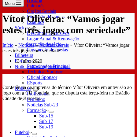
História
Menu
Palmarés
Órgãos Sociais
Vítor Oliveira: “Vamos jogar
Prestação de contas
Estatutos
estes três jogos com seriedade”
Sócios
Descontos Exclusivos
Lugar Anual & Renovação
Inscrição de sócio
Início
»
Notícias
»
Notícias Gerais
»
Vítor Oliveira: “Vamos jogar
Pagamento de quotas
estes três jogos com seriedade”
Bilheteira
Parceiros
13 Julho 2020
Patrocinador Principal
Notícias Gerais
/
Profissional
Technical Sponsor
Oficial Sponsor
ESports
Conferência de imprensa do técnico Vítor Oliveira em antevisão ao
Notícias
jogo com o CD Tondela, que se disputa esta terça-feira no Estádio
Profissional
Cidade de Barcelos.
Feminino
Notícias Sub-23
Formação
Sub-15
Sub-17
Sub-19
Futebol