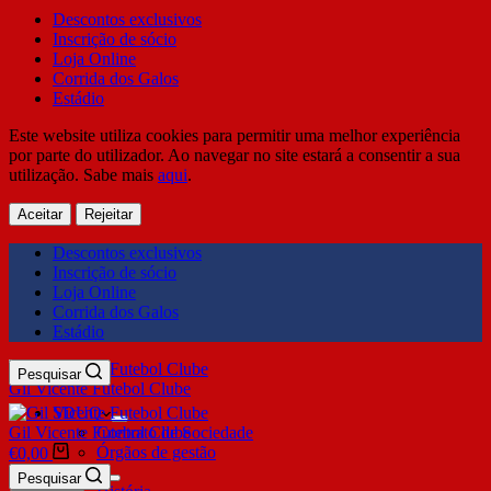
Descontos exclusivos
Inscrição de sócio
Loja Online
Corrida dos Galos
Estádio
Este website utiliza cookies para permitir uma melhor experiência
por parte do utilizador. Ao navegar no site estará a consentir a sua
utilização. Sabe mais
aqui
.
Aceitar
Rejeitar
Descontos exclusivos
Inscrição de sócio
Loja Online
Corrida dos Galos
Estádio
Pesquisar
Gil Vicente Futebol Clube
SDUQ
Gil Vicente Futebol Clube
Contrato de Sociedade
Órgãos de gestão
€
0,00
Clube
Pesquisar