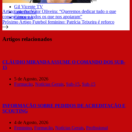
Resultados Sub 14
Gil Vicente TV
Artigo
anterior
Vítor Oliveira: “Queremos dedicar tudo o que
Loja Online
conseguimos a todos os que nos apoiaram”
Contactos
Próximo
Artigo
Futebol feminino: Patrícia Teixeira é reforço
Artigos relacionados
CLÁUDIO MIRANDA ASSUME O COMANDO DOS SUB-
15
5 de Agosto, 2026
Formação
,
Notícias Gerais
,
Sub-15
,
Sub-15
INFORMAÇÃO SOBRE PEDIDOS DE ACREDITAÇÃO E
SCOUTING
4 de Agosto, 2026
Feminino
,
Formação
,
Notícias Gerais
,
Profissional