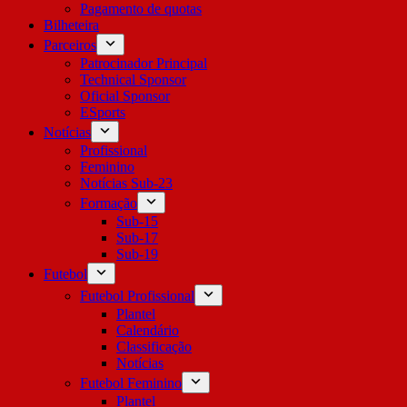
Pagamento de quotas
Bilheteira
Parceiros
Patrocinador Principal
Technical Sponsor
Oficial Sponsor
ESports
Notícias
Profissional
Feminino
Notícias Sub-23
Formação
Sub-15
Sub-17
Sub-19
Futebol
Futebol Profissional
Plantel
Calendário
Classificação
Notícias
Futebol Feminino
Plantel