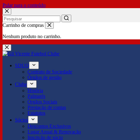
Pular para o conteúdo
No
Carrinho de compras
results
Nenhum produto no carrinho.
SDUQ
Contrato de Sociedade
Órgãos de gestão
Clube
História
Palmarés
Órgãos Sociais
Prestação de contas
Estatutos
Sócios
Descontos Exclusivos
Lugar Anual & Renovação
Inscrição de sócio