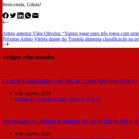
Bem-vinda, Gilista!
Artigo
anterior
Vítor Oliveira: “Vamos jogar estes três jogos com seri
Próximo
Artigo
Vitória diante do Tondela alimenta classificação na p
Artigos relacionados
CLÁUDIO MIRANDA ASSUME O COMANDO DOS SUB-15
5 de Agosto, 2026
Formação
,
Notícias Gerais
,
Sub-15
,
Sub-15
INFORMAÇÃO SOBRE PEDIDOS DE ACREDITAÇÃO E S
4 de Agosto, 2026