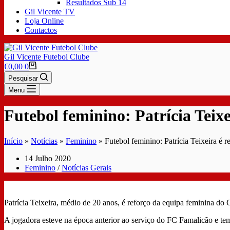
Resultados Sub 14
Gil Vicente TV
Loja Online
Contactos
Gil Vicente Futebol Clube
€
0,00
0
Pesquisar
Menu
Futebol feminino: Patrícia Teixe
Início
»
Notícias
»
Feminino
»
Futebol feminino: Patrícia Teixeira é r
14 Julho 2020
Feminino
/
Notícias Gerais
Patrícia Teixeira, médio de 20 anos, é reforço da equipa feminina d
A jogadora esteve na época anterior ao serviço do FC Famalicão e t