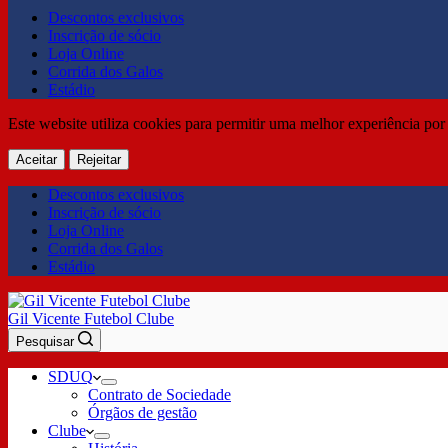
Descontos exclusivos
Inscrição de sócio
Loja Online
Corrida dos Galos
Estádio
Este website utiliza cookies para permitir uma melhor experiência por 
Aceitar
Rejeitar
Descontos exclusivos
Inscrição de sócio
Loja Online
Corrida dos Galos
Estádio
Gil Vicente Futebol Clube
Pesquisar
SDUQ
Contrato de Sociedade
Órgãos de gestão
Clube