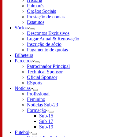
História
Palmarés
Órgãos Sociais
Prestação de contas
Estatutos
Sócios
Descontos Exclusivos
Lugar Anual & Renovação
Inscrição de sócio
Pagamento de quotas
Bilheteira
Parceiros
Patrocinador Principal
Technical Sponsor
Oficial Sponsor
ESports
Notícias
Profissional
Feminino
Notícias Sub-23
Formação
Sub-15
Sub-17
Sub-19
Futebol