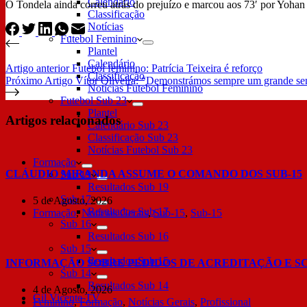
Calendário
O Tondela ainda correu atrás do prejuízo e marcou aos 73′ por Yohan 
Classificação
Notícias
Futebol Feminino
Plantel
Calendário
Artigo
anterior
Futebol feminino: Patrícia Teixeira é reforço
Classificação
Próximo
Artigo
Vítor Oliveira: “Demonstrámos sempre um grande sen
Notícias Futebol Feminino
Futebol Sub 23
Plantel
Artigos relacionados
Calendário Sub 23
Classificação Sub 23
Notícias Futebol Sub 23
Formação
CLÁUDIO MIRANDA ASSUME O COMANDO DOS SUB-15
Sub 19
Resultados Sub 19
Sub 17
5 de Agosto, 2026
Resultados Sub 17
Formação
,
Notícias Gerais
,
Sub-15
,
Sub-15
Sub 16
Resultados Sub 16
Sub 15
Resultados Sub 15
INFORMAÇÃO SOBRE PEDIDOS DE ACREDITAÇÃO E S
Sub 14
Resultados Sub 14
4 de Agosto, 2026
Gil Vicente TV
Feminino
,
Formação
,
Notícias Gerais
,
Profissional