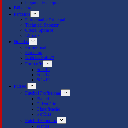
Pagamento de quotas
Bilheteira
Parceiros
Patrocinador Principal
Technical Sponsor
Oficial Sponsor
ESports
Notícias
Profissional
Feminino
Notícias Sub-23
Formação
Sub-15
Sub-17
Sub-19
Futebol
Futebol Profissional
Plantel
Calendário
Classificação
Notícias
Futebol Feminino
Plantel