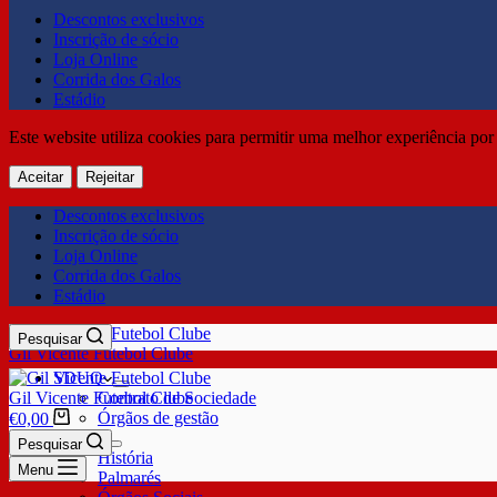
Descontos exclusivos
Inscrição de sócio
Loja Online
Corrida dos Galos
Estádio
Este website utiliza cookies para permitir uma melhor experiência por 
Aceitar
Rejeitar
Descontos exclusivos
Inscrição de sócio
Loja Online
Corrida dos Galos
Estádio
Pesquisar
Gil Vicente Futebol Clube
SDUQ
Gil Vicente Futebol Clube
Contrato de Sociedade
Órgãos de gestão
€
0,00
Clube
Pesquisar
História
Menu
Palmarés