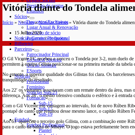
Órgãos Sociais
Vitória diante do Tondela alime
Prestação de contas
Estatutos
Sócios
Descontos Exclusivos
Início
»
Notícias
»
Notícias Gerais
»
Vitória diante do Tondela alimen
Lugar Anual & Renovação
15 Julho 2020
Inscrição de sócio
Notícias Gerais
/
Profissional
Pagamento de quotas
Bilheteira
Parceiros
Patrocinador Principal
O Gil Vicente FC recebeu e venceu o Tondela por 3-2, num duelo de e
Technical Sponsor
permitem à equipa Gilista posicionar-se na primeira metade da tabela cl
Oficial Sponsor
ESports
No entanto, a superior qualidade dos Gilistas foi clara. Os barcelen
Notícias
tranquilidade do resultado.
Profissional
Feminino
Aos 22′ os visitantes assustaram com um remate dentro da área, mas o
Notícias Sub-23
diferença. Aos 28′, o médio ofensivo conduziu o esférico e à entrada
Formação
Sub-15
Com o Gil Vicente em vantagem ao intervalo, foi de novo Rúben Ribei
Sub-17
pontapé de canto que resultou desse mesmo lance, o capitão Rúben F
Sub-19
Futebol
Aos 63′ apareceu o terceiro golo Gilista, com a combinação entre Rú
Futebol Profissional
para o canto da baliza de Mbaye. O jogo estava perfeitamente bem en
Plantel