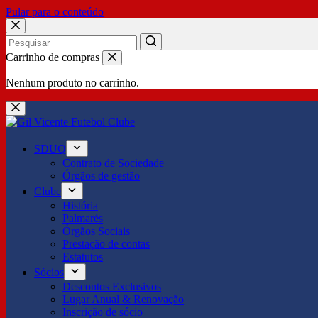
Pular para o conteúdo
No
Carrinho de compras
results
Nenhum produto no carrinho.
SDUQ
Contrato de Sociedade
Órgãos de gestão
Clube
História
Palmarés
Órgãos Sociais
Prestação de contas
Estatutos
Sócios
Descontos Exclusivos
Lugar Anual & Renovação
Inscrição de sócio