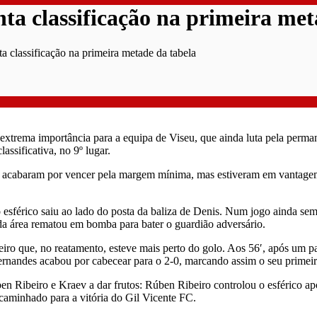
nta classificação na primeira met
ta classificação na primeira metade da tabela
xtrema importância para a equipa de Viseu, que ainda luta pela perman
assificativa, no 9º lugar.
ses acabaram por vencer pela margem mínima, mas estiveram em vantagem
 esférico saiu ao lado do posta da baliza de Denis. Num jogo ainda sem
 da área rematou em bomba para bater o guardião adversário.
ro que, no reatamento, esteve mais perto do golo. Aos 56′, após um p
ernandes acabou por cabecear para o 2-0, marcando assim o seu primei
ben Ribeiro e Kraev a dar frutos: Rúben Ribeiro controlou o esférico 
caminhado para a vitória do Gil Vicente FC.