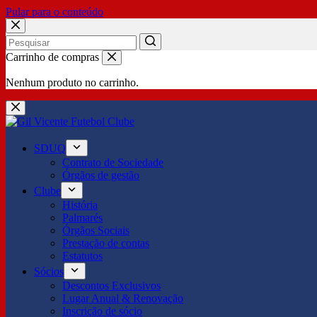
Pular para o conteúdo
No
Carrinho de compras
results
Nenhum produto no carrinho.
SDUQ
Contrato de Sociedade
Órgãos de gestão
Clube
História
Palmarés
Órgãos Sociais
Prestação de contas
Estatutos
Sócios
Descontos Exclusivos
Lugar Anual & Renovação
Inscrição de sócio