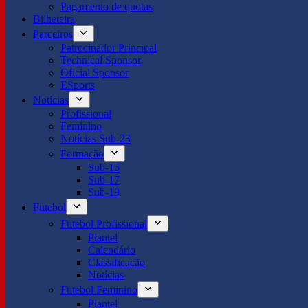
Pagamento de quotas
Bilheteira
Parceiros
Patrocinador Principal
Technical Sponsor
Oficial Sponsor
ESports
Notícias
Profissional
Feminino
Notícias Sub-23
Formação
Sub-15
Sub-17
Sub-19
Futebol
Futebol Profissional
Plantel
Calendário
Classificação
Notícias
Futebol Feminino
Plantel