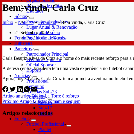
Órgãos Sociais
Bem-vinda, Carla Cruz
Prestação de contas
Estatutos
Sócios
Descontos Exclusivos
Início
»
Notícias
»
Feminino
»
Bem-vinda, Carla Cruz
Lugar Anual & Renovação
21 Setembro 2022
Inscrição de sócio
Feminino
/
Notícias Gerais
Pagamento de quotas
Bilheteira
Parceiros
Patrocinador Principal
Carla Beatriz Alves da Cruz é o nome do mais recente reforço para a 
Technical Sponsor
Oficial Sponsor
A defesa central brasileira tem uma vasta experiência no futebol c
ESports
Notícias
Agora, aos 30 anos, Carla Cruz tem a primeira aventura no futebol eu
Profissional
Feminino
Notícias Sub-23
Artigo
anterior
Didier La Torre é reforço
Formação
Próximo
Artigo
Gilistas somam e seguem
Sub-15
Sub-17
Artigos relacionados
Sub-19
Futebol
Futebol Profissional
Plantel