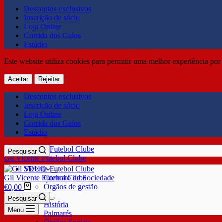
Descontos exclusivos
Inscrição de sócio
Loja Online
Corrida dos Galos
Estádio
Este website utiliza cookies para permitir uma melhor experiência por 
Aceitar
Rejeitar
Descontos exclusivos
Inscrição de sócio
Loja Online
Corrida dos Galos
Estádio
Pesquisar
Gil Vicente Futebol Clube
SDUQ
Gil Vicente Futebol Clube
Contrato de Sociedade
Órgãos de gestão
€
0,00
Clube
Pesquisar
História
Menu
Palmarés