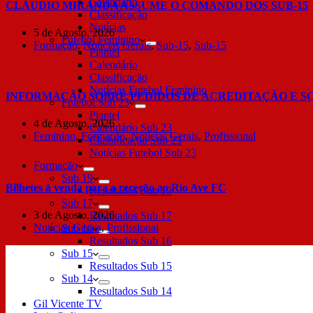
Calendário
CLÁUDIO MIRANDA ASSUME O COMANDO DOS SUB-15
Classificação
Notícias
5 de Agosto, 2026
Futebol Feminino
Formação
,
Notícias Gerais
,
Sub-15
,
Sub-15
Plantel
Calendário
Classificação
Notícias Futebol Feminino
INFORMAÇÃO SOBRE PEDIDOS DE ACREDITAÇÃO E S
Futebol Sub 23
Plantel
4 de Agosto, 2026
Calendário Sub 23
Feminino
,
Formação
,
Notícias Gerais
,
Profissional
Classificação Sub 23
Notícias Futebol Sub 23
Formação
Sub 19
Bilhetes à venda para a receção ao Rio Ave FC
Resultados Sub 19
Sub 17
3 de Agosto, 2026
Resultados Sub 17
Notícias Gerais
,
Profissional
Sub 16
Resultados Sub 16
Sub 15
Resultados Sub 15
Sub 14
Resultados Sub 14
Gil Vicente TV