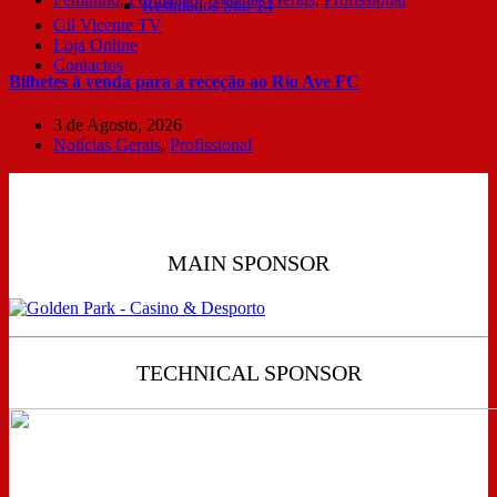
Resultados Sub 14
Gil Vicente TV
Loja Online
Contactos
Bilhetes à venda para a receção ao Rio Ave FC
3 de Agosto, 2026
Notícias Gerais
,
Profissional
MAIN SPONSOR
TECHNICAL SPONSOR