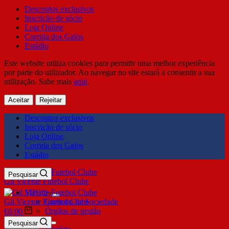
Descontos exclusivos
Inscrição de sócio
Loja Online
Corrida dos Galos
Estádio
Este website utiliza cookies para permitir uma melhor experiência
por parte do utilizador. Ao navegar no site estará a consentir a sua
utilização. Sabe mais
aqui
.
Aceitar
Rejeitar
Descontos exclusivos
Inscrição de sócio
Loja Online
Corrida dos Galos
Estádio
Pesquisar
Gil Vicente Futebol Clube
SDUQ
Gil Vicente Futebol Clube
Contrato de Sociedade
Órgãos de gestão
€
0,00
Clube
Pesquisar