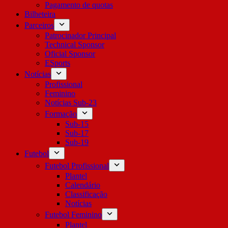
Pagamento de quotas
Bilheteira
Parceiros
Patrocinador Principal
Technical Sponsor
Oficial Sponsor
ESports
Notícias
Profissional
Feminino
Notícias Sub-23
Formação
Sub-15
Sub-17
Sub-19
Futebol
Futebol Profissional
Plantel
Calendário
Classificação
Notícias
Futebol Feminino
Plantel