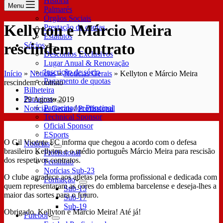
História
Menu
Palmarés
Órgãos Sociais
Kellyton e Márcio Meira
Prestação de contas
Estatutos
rescindem contrato
Sócios
Descontos Exclusivos
Lugar Anual & Renovação
Inscrição de sócio
Início
»
Notícias
»
Notícias Gerais
»
Kellyton e Márcio Meira
Pagamento de quotas
rescindem contrato
Bilheteira
Parceiros
29 Agosto 2019
Patrocinador Principal
Notícias Gerais
/
Profissional
Technical Sponsor
Oficial Sponsor
ESports
O Gil Vicente FC informa que chegou a acordo com o defesa
Notícias
brasileiro Kellyton e o médio português Márcio Meira para rescisão
Profissional
dos respetivos contratos.
Feminino
Notícias Sub-23
O clube agradece aos atletas pela forma profissional e dedicada com
Formação
quem representaram as cores do emblema barcelense e deseja-lhes a
Sub-15
maior das sortes para o futuro.
Sub-17
Sub-19
Obrigado, Kellyton e Márcio Meira! Até já!
Futebol