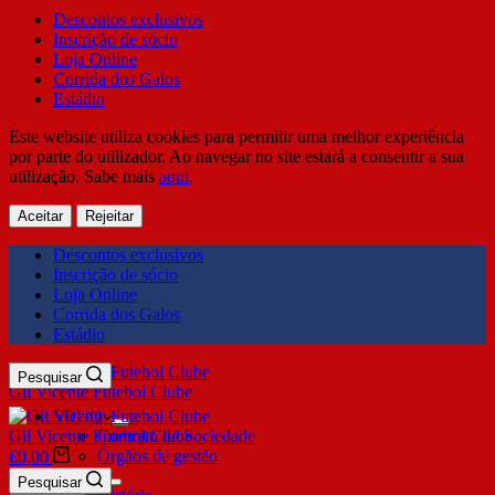
Descontos exclusivos
Inscrição de sócio
Loja Online
Corrida dos Galos
Estádio
Este website utiliza cookies para permitir uma melhor experiência
por parte do utilizador. Ao navegar no site estará a consentir a sua
utilização. Sabe mais
aqui
.
Aceitar
Rejeitar
Descontos exclusivos
Inscrição de sócio
Loja Online
Corrida dos Galos
Estádio
Pesquisar
Gil Vicente Futebol Clube
SDUQ
Gil Vicente Futebol Clube
Contrato de Sociedade
Órgãos de gestão
€
0,00
Clube
Pesquisar