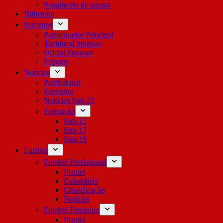
Pagamento de quotas
Bilheteira
Parceiros
Patrocinador Principal
Technical Sponsor
Oficial Sponsor
ESports
Notícias
Profissional
Feminino
Notícias Sub-23
Formação
Sub-15
Sub-17
Sub-19
Futebol
Futebol Profissional
Plantel
Calendário
Classificação
Notícias
Futebol Feminino
Plantel