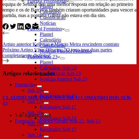
Futebol Profissional
equipa de Setúbal deu uma melhor resposta em relação ao primeiro
Plantel
tempo e os de Barcelos também criaram oportunidades para vencer a
Calendário
partida, mas a pontaria Gilista não estava em dia sim.
Classificação
Notícias
Futebol Feminino
Plantel
Calendário
Artigo
anterior
Kellyton e Márcio Meira rescindem contrato
Classificação
Próximo
Artigo
Vítor Oliveira: “O jogo teve duas partes
Notícias Futebol Feminino
completamente distintas”
Futebol Sub 23
Plantel
Calendário Sub 23
Artigos relacionados
Classificação Sub 23
Notícias Futebol Sub 23
Formação
Sub 19
Resultados Sub 19
CLÁUDIO MIRANDA ASSUME O COMANDO DOS SUB-
Sub 17
15
Resultados Sub 17
Sub 16
5 de Agosto, 2026
Resultados Sub 16
Formação
,
Notícias Gerais
,
Sub-15
,
Sub-15
Sub 15
Resultados Sub 15
Sub 14