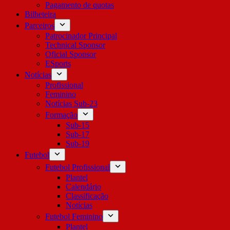
Pagamento de quotas
Bilheteira
Parceiros
Patrocinador Principal
Technical Sponsor
Oficial Sponsor
ESports
Notícias
Profissional
Feminino
Notícias Sub-23
Formação
Sub-15
Sub-17
Sub-19
Futebol
Futebol Profissional
Plantel
Calendário
Classificação
Notícias
Futebol Feminino
Plantel