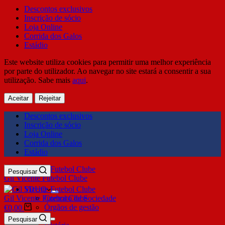
Descontos exclusivos
Inscrição de sócio
Loja Online
Corrida dos Galos
Estádio
Este website utiliza cookies para permitir uma melhor experiência
por parte do utilizador. Ao navegar no site estará a consentir a sua
utilização. Sabe mais
aqui
.
Aceitar
Rejeitar
Descontos exclusivos
Inscrição de sócio
Loja Online
Corrida dos Galos
Estádio
Pesquisar
Gil Vicente Futebol Clube
SDUQ
Gil Vicente Futebol Clube
Contrato de Sociedade
Órgãos de gestão
€
0,00
Clube
Pesquisar