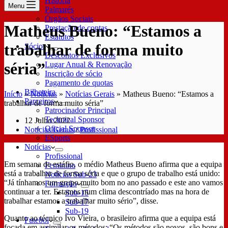
História
Menu
Palmarés
Órgãos Sociais
Matheus Bueno: “Estamos a
Prestação de contas
Estatutos
trabalhar de forma muito
Sócios
Descontos Exclusivos
séria”
Lugar Anual & Renovação
Inscrição de sócio
Pagamento de quotas
Bilheteira
Início
»
Notícias
»
Notícias Gerais
»
Matheus Bueno: “Estamos a
Parceiros
trabalhar de forma muito séria”
Patrocinador Principal
Technical Sponsor
12 Julho 2022
Oficial Sponsor
Notícias Gerais
/
Profissional
ESports
Notícias
Profissional
Em semana de estáfio, o médio Matheus Bueno afirma que a equipa
Feminino
está a trabalhar de forma séria e que o grupo de trabalho está unido:
Notícias Sub-23
“Já tínhamos um grupo muito bom no ano passado e este ano vamos
Formação
continuar a ter. Estamos num clima descontríado mas na hora de
Sub-15
trabalhar estamos a trabalhar muito sério”, disse.
Sub-17
Sub-19
Quanto ao técnico Ivo Vieira, o brasileiro afirma que a equipa está
Futebol
focada em assimilar os métodos: “Os métodos são novos, são bons e