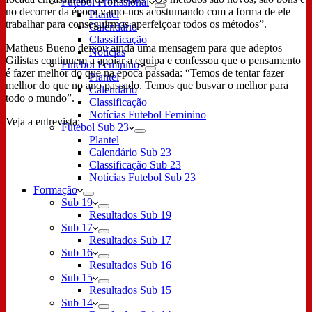
Futebol Profissional
no decorrer da época vamo-nos acostumando com a forma de ele
Plantel
trabalhar para conseguirmos aperfeiçoar todos os métodos”.
Calendário
Classificação
Matheus Bueno deixou ainda uma mensagem para que adeptos
Notícias
Gilistas continuem a apoiar a equipa e confessou que o pensamento
Futebol Feminino
é fazer melhor do que na época passada: “Temos de tentar fazer
Plantel
melhor do que no ano passado. Temos que busvar o melhor para
Calendário
todo o mundo”.
Classificação
Notícias Futebol Feminino
Veja a entrevista:
Futebol Sub 23
Plantel
Calendário Sub 23
Classificação Sub 23
Notícias Futebol Sub 23
Formação
Sub 19
Resultados Sub 19
Sub 17
Resultados Sub 17
Sub 16
Resultados Sub 16
Sub 15
Resultados Sub 15
Sub 14